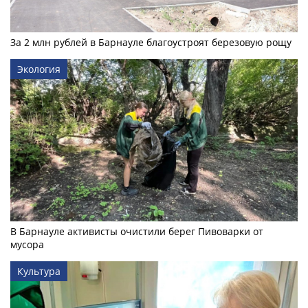
За 2 млн рублей в Барнауле благоустроят березовую рощу
Экология
В Барнауле активисты очистили берег Пивоварки от
мусора
Культура