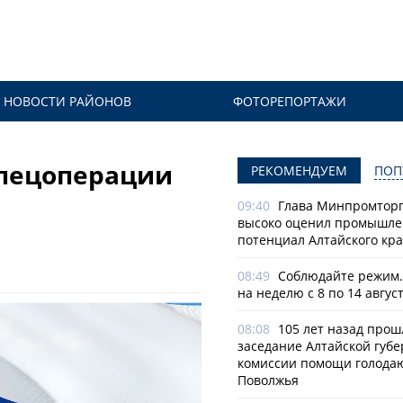
НОВОСТИ РАЙОНОВ
ФОТОРЕПОРТАЖИ
спецоперации
РЕКОМЕНДУЕМ
ПОП
09:40
Глава Минпромторг
высоко оценил промышл
потенциал Алтайского кр
08:49
Соблюдайте режим.
на неделю с 8 по 14 авгус
08:08
105 лет назад прош
заседание Алтайской губе
комиссии помощи голод
Поволжья