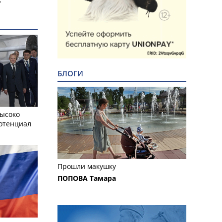
БЛОГИ
ысоко
отенциал
Прошли макушку
ПОПОВА Тамара