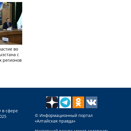
частие во
ызстана с
х регионов
 в сфере
© Информационный портал
025
«Алтайская правда»
Настоящий ресурс может содержать