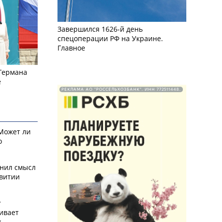
Завершился 1626-й день
спецоперации РФ на Украине.
Главное
 Германа
е
РЕКЛАМА АО "РОССЕЛЬХОЗБАНК". ИНН 772511448.
 Может ли
о
снил смысл
звитии
у
ивает
х