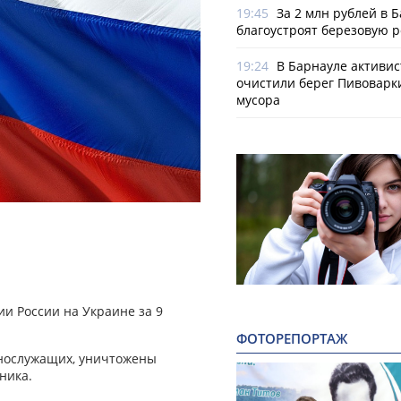
19:45
За 2 млн рублей в 
благоустроят березовую 
19:24
В Барнауле активи
очистили берег Пивоварк
мусора
и России на Украине за 9
ФОТОРЕПОРТАЖ
ннослужащих, уничтожены
ника.