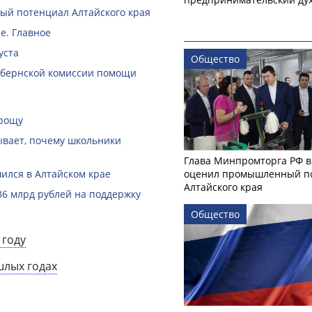
й потенциал Алтайского края
е. Главное
уста
Общество
губернской комиссии помощи
 рощу
зывает, почему школьники
Глава Минпромторга РФ в
ился в Алтайском крае
оценил промышленный п
Алтайского края
36 млрд рублей на поддержку
Общество
 году
шлых годах