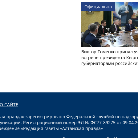
Официально
Виктор Томенко принял у
встрече президента Кырг
губернаторами российски
О САЙТЕ
я правда» зарегистрировано Федеральной службой по надзору
уникаций. Регистрационный номер ЭЛ № ФС77-89275 от 09.04.2
реждение «Редакция газеты «Алтайская правда»