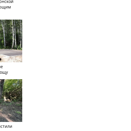
рнской
ающим
ле
рощу
истили