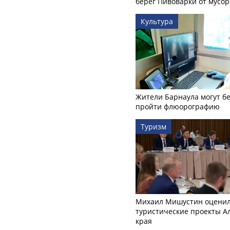
берег Пивоварки от мусор
Культура
Жители Барнаула могут бе
пройти флюорографию
Туризм
Михаил Мишустин оцени
туристические проекты А
края