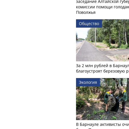
заседание Алтайской губе
комиссии помощи голод
Поволжья
Общество
За 2 млн рублей в Барнау
благоустроят березовую 
Экология
В Барнауле активисты оч