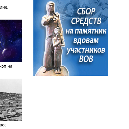
ине.
коп на
вое