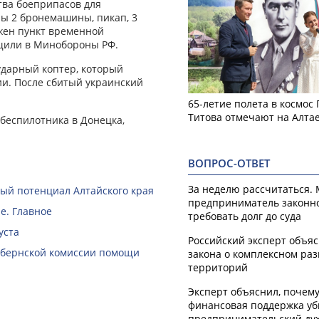
тва боеприпасов для
ны 2 бронемашины, пикап, 3
ажен пункт временной
бщили в Минобороны РФ.
ударный коптер, который
ии. После сбитый украинский
65-летие полета в космос
Титова отмечают на Алта
беспилотника в Донецка,
ВОПРОС-ОТВЕТ
За неделю рассчитаться.
й потенциал Алтайского края
предприниматель законн
е. Главное
требовать долг до суда
уста
Российский эксперт объя
губернской комиссии помощи
закона о комплексном ра
территорий
Эксперт объяснил, почем
финансовая поддержка уб
предпринимательский ду