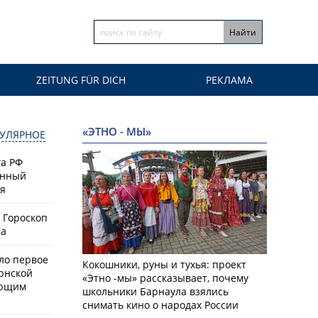
ZEITUNG FÜR DICH
РЕКЛАМА
«ЭТНО - МЫ»
УЛЯРНОЕ
а РФ
енный
ая
 Гороскоп
та
ло первое
Кокошники, руны и тухья: проект
рнской
«Этно -мы» рассказывает, почему
ающим
школьники Барнаула взялись
снимать кино о народах России