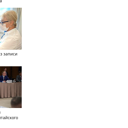
а
з записи
л
лтайского