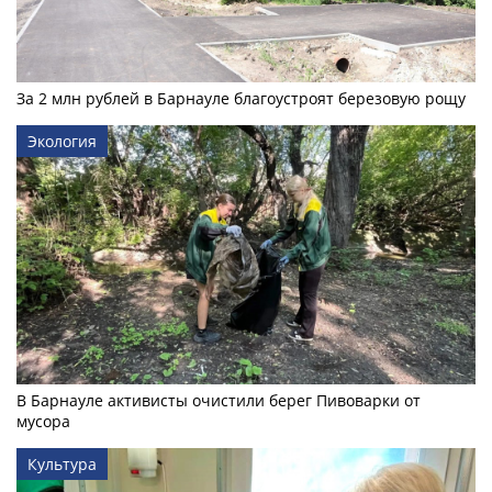
За 2 млн рублей в Барнауле благоустроят березовую рощу
Экология
В Барнауле активисты очистили берег Пивоварки от
мусора
Культура