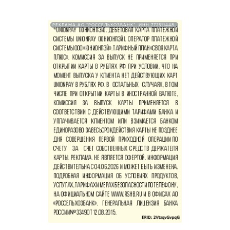
РЕКЛАМА АО "РОССЕЛЬХОЗБАНК". ИНН 772511448.