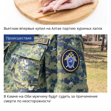
Вьетнам впервые купил на Алтае партию куриных лапок
Происшествия
В Камне-на-Оби мужчину будут судить за причинение
смерти по неосторожности