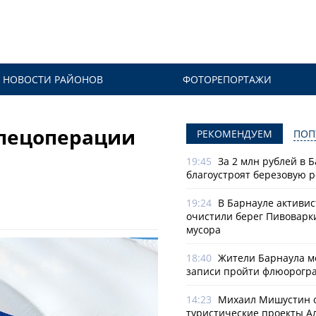
НОВОСТИ РАЙОНОВ
ФОТОРЕПОРТАЖИ
спецоперации
РЕКОМЕНДУЕМ
ПОП
19:45
За 2 млн рублей в 
благоустроят березовую 
19:24
В Барнауле активи
очистили берег Пивоварк
мусора
18:40
Жители Барнаула мо
записи пройти флюорогр
14:23
Михаил Мишустин 
туристические проекты А