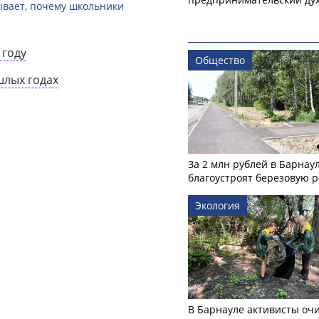
зывает, почему школьники
 году
Общество
шлых годах
За 2 млн рублей в Барнау
благоустроят березовую 
Экология
В Барнауле активисты оч