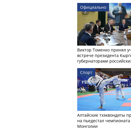
Официально
Виктор Томенко принял у
встрече президента Кырг
губернаторами российски
Спорт
Алтайские тхэквондиты п
на пьедестал чемпионата
Монголии