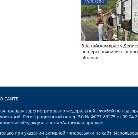
Культура
В Алтайском крае у Денис
пещеры появились первы
объекты
О САЙТЕ
я правда» зарегистрировано Федеральной службой по надзору
уникаций. Регистрационный номер ЭЛ № ФС77-89275 от 09.04.2
реждение «Редакция газеты «Алтайская правда»
олько при указании активной гиперссылки на сайт. Использов