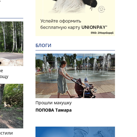
БЛОГИ
ле
рощу
Прошли макушку
ПОПОВА Тамара
истили