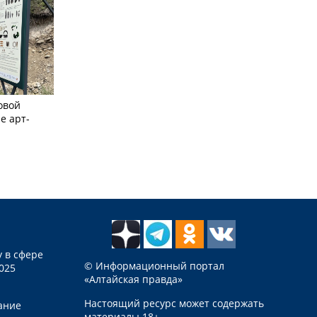
овой
е арт-
 в сфере
© Информационный портал
025
«Алтайская правда»
Настоящий ресурс может содержать
ание
материалы 18+