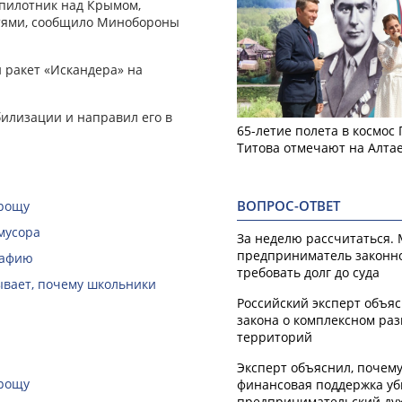
спилотник над Крымом,
астями, сообщило Минобороны
 ракет «Искандера» на
илизации и направил его в
65-летие полета в космос
Титова отмечают на Алта
ВОПРОС-ОТВЕТ
 рощу
мусора
За неделю рассчитаться.
предприниматель законн
рафию
требовать долг до суда
зывает, почему школьники
Российский эксперт объя
закона о комплексном ра
территорий
Эксперт объяснил, почем
 рощу
финансовая поддержка уб
предпринимательский ду