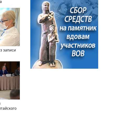
а
з записи
л
лтайского