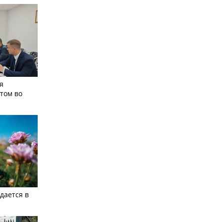
я
том во
дается в