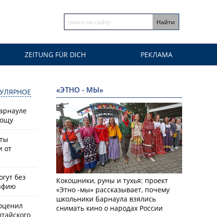
ZEITUNG FÜR DICH
РЕКЛАМА
«ЭТНО - МЫ»
УЛЯРНОЕ
Барнауле
рощу
сты
и от
гут без
Кокошники, руны и тухья: проект
афию
«Этно -мы» рассказывает, почему
школьники Барнаула взялись
оценил
снимать кино о народах России
лтайского