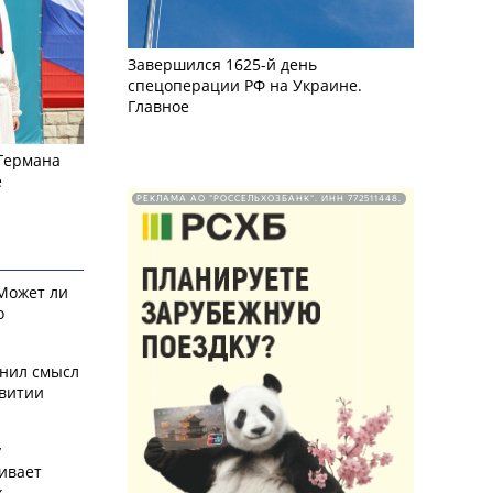
Завершился 1625-й день
спецоперации РФ на Украине.
Главное
 Германа
е
РЕКЛАМА АО "РОССЕЛЬХОЗБАНК". ИНН 772511448.
 Может ли
о
снил смысл
звитии
у
ивает
х