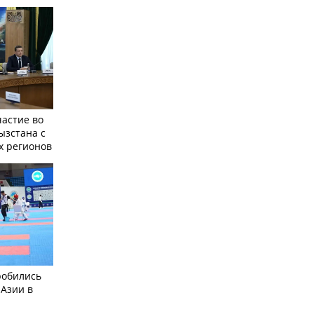
частие во
ызстана с
х регионов
робились
 Азии в