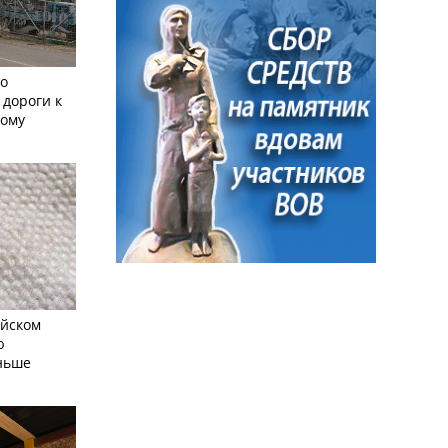
но
 дороги к
кому
айском
ю
еньше