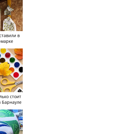
ставили в
рмарке
лько стоит
в Барнауле