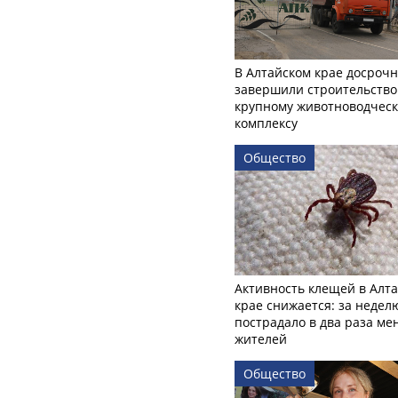
В Алтайском крае досроч
завершили строительство
крупному животноводчес
комплексу
Общество
Активность клещей в Алт
крае снижается: за недел
пострадало в два раза м
жителей
Общество