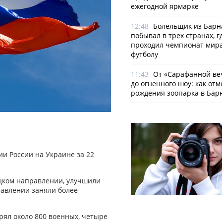
ежегодной ярмарке
12:48
Болельщик из Барн
побывал в трех странах, г
проходил чемпионат мира
футболу
11:43
От «Сарафанной ве
до огненного шоу: как отм
рождения зоопарка в Бар
и России на Украине за 22
цком направлении, улучшили
равлении заняли более
рял около 800 военных, четыре