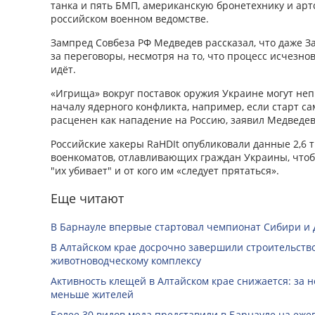
танка и пять БМП, американскую бронетехнику и арт
российском военном ведомстве.
Зампред Совбеза РФ Медведев рассказал, что даже З
за переговоры, несмотря на то, что процесс исчезно
идёт.
«Игрища» вокруг поставок оружия Украине могут не
началу ядерного конфликта, например, если старт с
расценен как нападение на Россию, заявил Медведев
Российские хакеры RaHDIt опубликовали данные 2,6 
военкоматов, отлавливающих граждан Украины, чтоб
"их убивает" и от кого им «следует прятаться».
Еще читают
В Барнауле впервые стартовал чемпионат Сибири и 
В Алтайском крае досрочно завершили строительство
животноводческому комплексу
Активность клещей в Алтайском крае снижается: за н
меньше жителей
Более 30 видов меда представили в Барнауле на еже