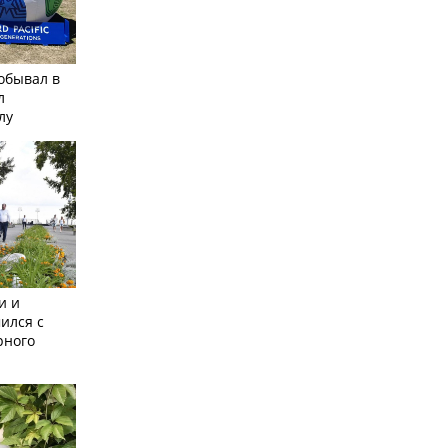
обывал в
л
лу
и и
ился с
рного