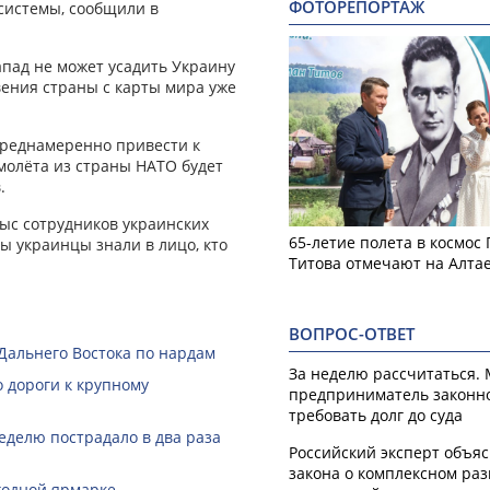
ФОТОРЕПОРТАЖ
системы, сообщили в
апад не может усадить Украину
вения страны с карты мира уже
преднамеренно привести к
амолёта из страны НАТО будет
.
тыс сотрудников украинских
65-летие полета в космос
ы украинцы знали в лицо, кто
Титова отмечают на Алта
ВОПРОС-ОТВЕТ
Дальнего Востока по нардам
За неделю рассчитаться.
 дороги к крупному
предприниматель законн
требовать долг до суда
еделю пострадало в два раза
Российский эксперт объя
закона о комплексном ра
годной ярмарке