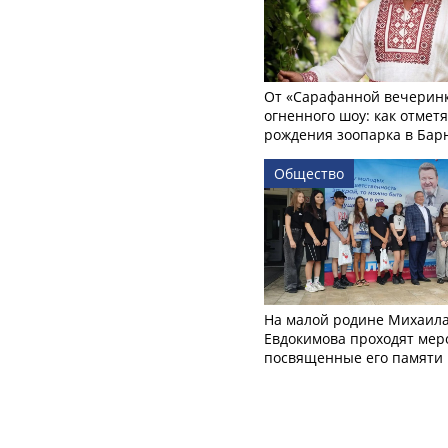
От «Сарафанной вечеринк
огненного шоу: как отмет
рождения зоопарка в Бар
Общество
На малой родине Михаил
Евдокимова проходят мер
посвященные его памяти