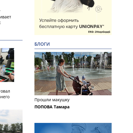
у
ивает
х
БЛОГИ
товал
него
Прошли макушку
ПОПОВА Тамара