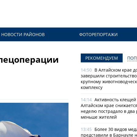
НОВОСТИ РАЙОНОВ
ФОТОРЕПОРТАЖИ
спецоперации
РЕКОМЕНДУЕМ
ПОП
14:50
В Алтайском крае д
завершили строительство
крупному животноводчес
комплексу
14:14
Активность клещей
Алтайском крае снижается
неделю пострадало в два 
меньше жителей
13:45
Более 30 видов мед
представили в Барнауле 