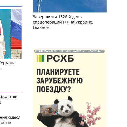
Завершился 1626-й день
спецоперации РФ на Украине.
Главное
РЕКЛАМА АО "РОССЕЛЬХОЗБАНК". ИНН 772511448.
 Германа
е
 Может ли
о
снил смысл
звитии