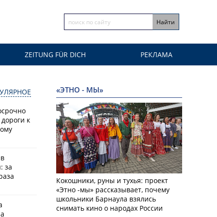
ZEITUNG FÜR DICH
РЕКЛАМА
«ЭТНО - МЫ»
УЛЯРНОЕ
осрочно
 дороги к
кому
 в
: за
раза
Кокошники, руны и тухья: проект
«Этно -мы» рассказывает, почему
школьники Барнаула взялись
а
снимать кино о народах России
на