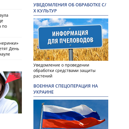
УВЕДОМЛЕНИЯ ОБ ОБРАБОТКЕ С/
Х КУЛЬТУР
аула
де
 по
черинки»
етят День
науле
Уведомление о проведении
обработки средствами защиты
растений
ВОЕННАЯ СПЕЦОПЕРАЦИЯ НА
УКРАИНЕ