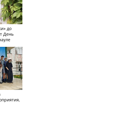
и» до
ят День
науле
а
оприятия,