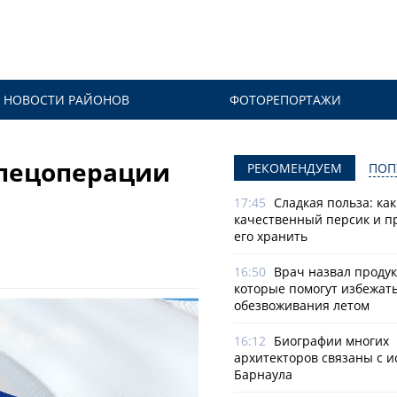
НОВОСТИ РАЙОНОВ
ФОТОРЕПОРТАЖИ
спецоперации
РЕКОМЕНДУЕМ
ПОП
17:45
Сладкая польза: ка
качественный персик и п
его хранить
16:50
Врач назвал продук
которые помогут избежат
обезвоживания летом
16:12
Биографии многих
архитекторов связаны с 
Барнаула