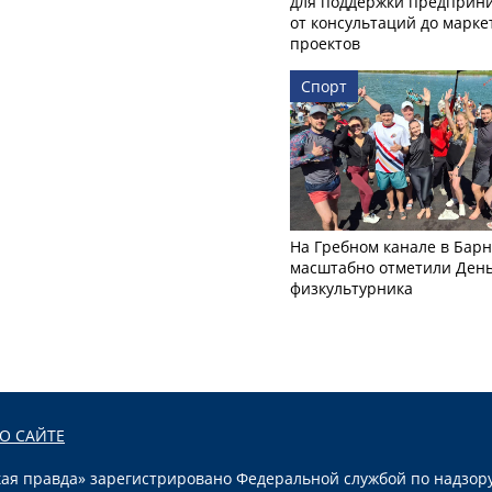
для поддержки предприни
от консультаций до марк
проектов
Спорт
На Гребном канале в Бар
масштабно отметили Ден
физкультурника
О САЙТЕ
я правда» зарегистрировано Федеральной службой по надзору