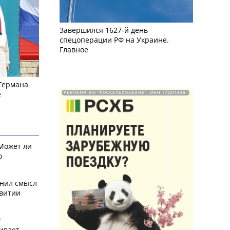
Завершился 1627-й день
спецоперации РФ на Украине.
Главное
 Германа
е
РЕКЛАМА АО "РОССЕЛЬХОЗБАНК". ИНН 772511448.
 Может ли
о
снил смысл
звитии
у
ивает