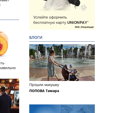
х
БЛОГИ
ать
равильно
Прошли макушку
ПОПОВА Тамара