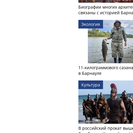
Биографии многих архите
связаны с историей Барн
Экология
11-килограммового сазан
в Барнауле
Культура
В российский прокат выш