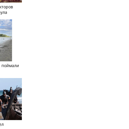
кторов
аула
а поймали
ел