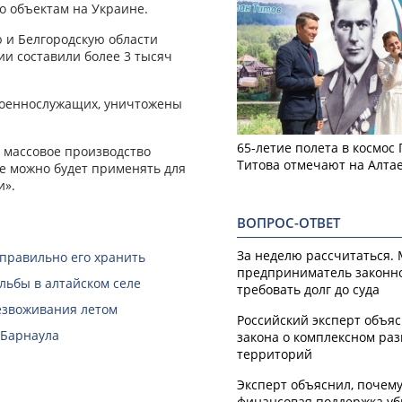
о объектам на Украине.
 и Белгородскую области
ии составили более 3 тысяч
 военнослужащих, уничтожены
65-летие полета в космос
, массовое производство
Титова отмечают на Алта
Ее можно будет применять для
и».
ВОПРОС-ОТВЕТ
За неделю рассчитаться.
 правильно его хранить
предприниматель законн
льбы в алтайском селе
требовать долг до суда
безвоживания летом
Российский эксперт объя
 Барнаула
закона о комплексном ра
территорий
Эксперт объяснил, почем
финансовая поддержка уб