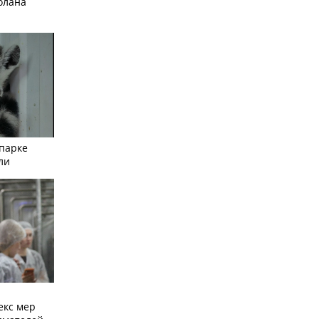
олана
опарке
ли
екс мер