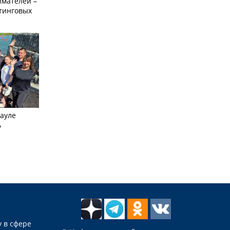
мателей –
етинговых
науле
ь
 в сфере