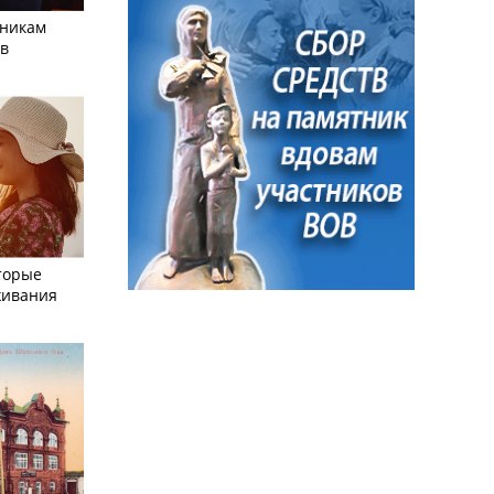
тникам
 в
торые
живания