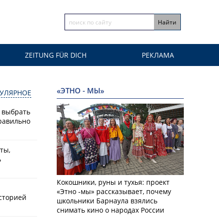
ZEITUNG FÜR DICH
РЕКЛАМА
«ЭТНО - МЫ»
УЛЯРНОЕ
к выбрать
равильно
ты,
ь
Кокошники, руны и тухья: проект
«Этно -мы» рассказывает, почему
историей
школьники Барнаула взялись
снимать кино о народах России