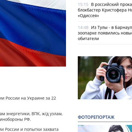
15:15
В российский прок
блокбастер Кристофера Н
«Одиссея»
14:48
Из Тулы - в Барнаул
зоопарке появились новы
обитатели
и России на Украине за 22
м энергетики, ВПК, ж/д узлам,
ФОТОРЕПОРТАЖ
Минобороны РФ.
ии России и попытки захвата