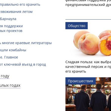
 правильно его хранить
предпринимательский ду
безвоживания летом
 Барнаула
Общество
ля поддержки
вых проектов
ть многие краевые литераторы
вышли комбайны
е. Главное
Сладкая польза: как выбр
ют ключевой въезд в город
качественный персик и п
его хранить
 году
Происшествия
шлых годах