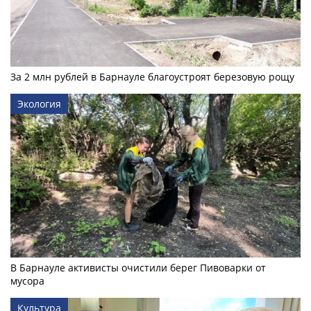
За 2 млн рублей в Барнауле благоустроят березовую рощу
Экология
В Барнауле активисты очистили берег Пивоварки от
мусора
Культура