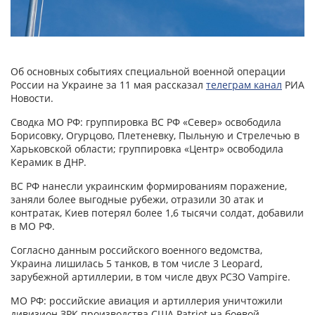
Об основных событиях специальной военной операции
России на Украине за 11 мая рассказал
телеграм канал
РИА
Новости.
Сводка МО РФ: группировка ВС РФ «Север» освободила
Борисовку, Огурцово, Плетеневку, Пыльную и Стрелечью в
Харьковской области; группировка «Центр» освободила
Керамик в ДНР.
ВС РФ нанесли украинским формированиям поражение,
заняли более выгодные рубежи, отразили 30 атак и
контратак, Киев потерял более 1,6 тысячи солдат, добавили
в МО РФ.
Согласно данным российского военного ведомства,
Украина лишилась 5 танков, в том числе 3 Leopard,
зарубежной артиллерии, в том числе двух РСЗО Vampire.
МО РФ: российские авиация и артиллерия уничтожили
дивизион ЗРК производства США Patriot на боевой