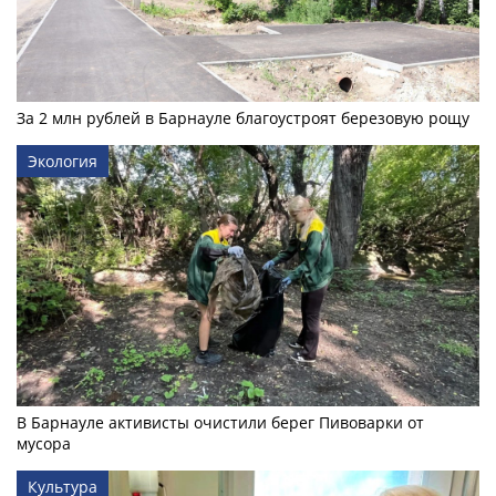
За 2 млн рублей в Барнауле благоустроят березовую рощу
Экология
В Барнауле активисты очистили берег Пивоварки от
мусора
Культура