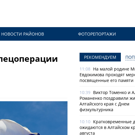
НОВОСТИ РАЙОНОВ
ФОТОРЕПОРТАЖИ
спецоперации
РЕКОМЕНДУЕМ
ПОП
11:08
На малой родине М
Евдокимова проходят мер
посвященные его памяти
10:39
Виктор Томенко и 
Романенко поздравили ж
Алтайского края с Днем
физкультурника
10:10
Кратковременные 
ожидаются в Алтайском кр
августа