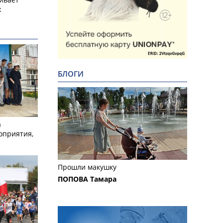
х
БЛОГИ
а
оприятия,
Прошли макушку
ПОПОВА Тамара