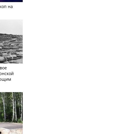
коп на
вое
рнской
ающим