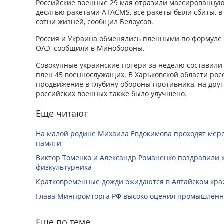
Российские военные 29 мая отразили массированную
десятью ракетами ATACMS, все ракеты были сбиты, в 
сотни жизней, сообщил Белоусов.
Россия и Украина обменялись пленными по формуле 
ОАЭ, сообщили в Минобороны.
Совокупные украинские потери за неделю составили д
плен 45 военнослужащих. В Харьковской области ро
продвижение в глубину обороны противника, на дру
российских военных также было улучшено.
Еще читают
На малой родине Михаила Евдокимова проходят мер
памяти
Виктор Томенко и Александр Романенко поздравили 
физкультурника
Кратковременные дожди ожидаются в Алтайском крае
Глава Минпромторга РФ высоко оценил промышленны
Еще по теме