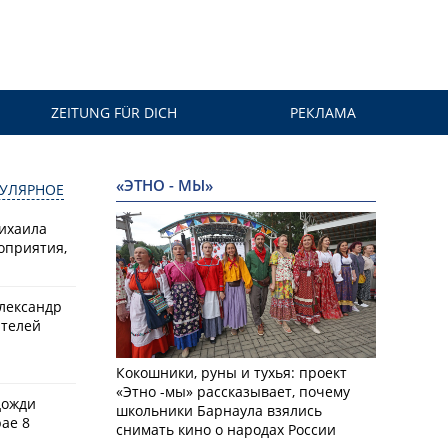
ZEITUNG FÜR DICH
РЕКЛАМА
«ЭТНО - МЫ»
УЛЯРНОЕ
ихаила
оприятия,
Александр
ителей
Кокошники, руны и тухья: проект
«Этно -мы» рассказывает, почему
дожди
школьники Барнаула взялись
ае 8
снимать кино о народах России