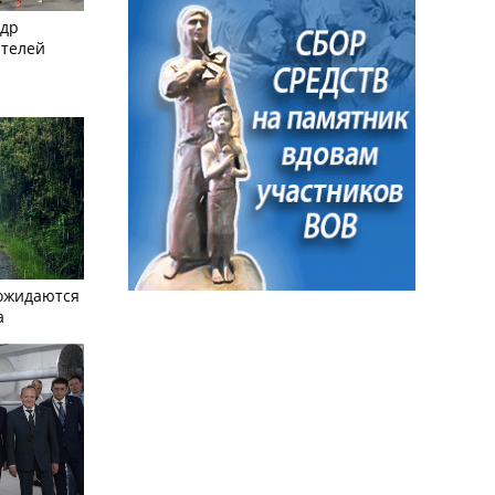
ндр
ителей
ожидаются
а