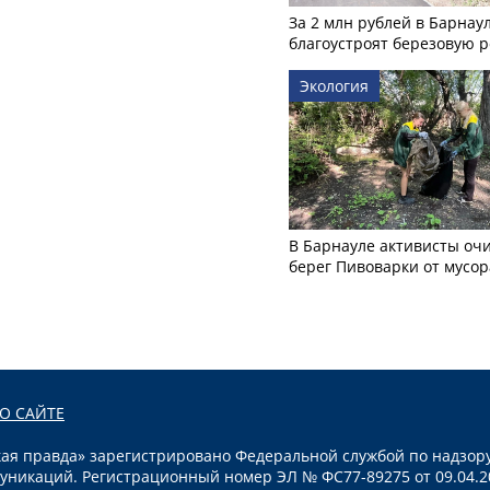
За 2 млн рублей в Барнау
благоустроят березовую 
Экология
В Барнауле активисты оч
берег Пивоварки от мусор
О САЙТЕ
я правда» зарегистрировано Федеральной службой по надзору
уникаций. Регистрационный номер ЭЛ № ФС77-89275 от 09.04.2