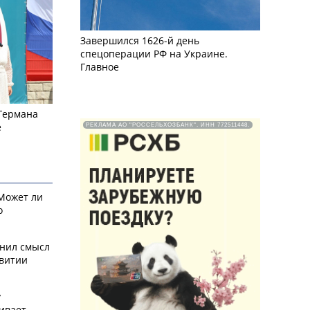
Завершился 1626-й день
спецоперации РФ на Украине.
Главное
 Германа
е
РЕКЛАМА АО "РОССЕЛЬХОЗБАНК". ИНН 772511448.
 Может ли
о
снил смысл
звитии
у
ивает