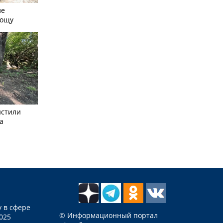
ле
рощу
истили
а
 в сфере
© Информационный портал
025