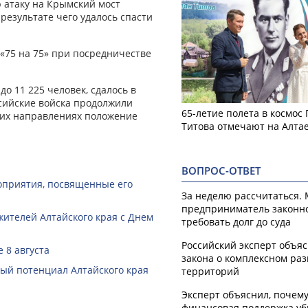
 атаку на Крымский мост
результате чего удалось спасти
«75 на 75» при посредничестве
о 11 225 человек, сдалось в
ссийские войска продолжили
65-летие полета в космос
гих направлениях положение
Титова отмечают на Алта
ВОПРОС-ОТВЕТ
оприятия, посвященные его
За неделю рассчитаться.
предприниматель законн
жителей Алтайского края с Днем
требовать долг до суда
Российский эксперт объя
 8 августа
закона о комплексном ра
й потенциал Алтайского края
территорий
Эксперт объяснил, почем
финансовая поддержка уб