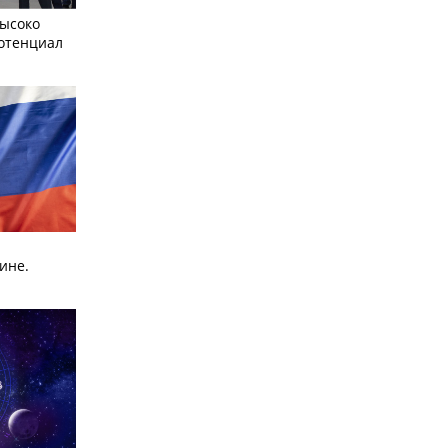
ысоко
отенциал
ине.