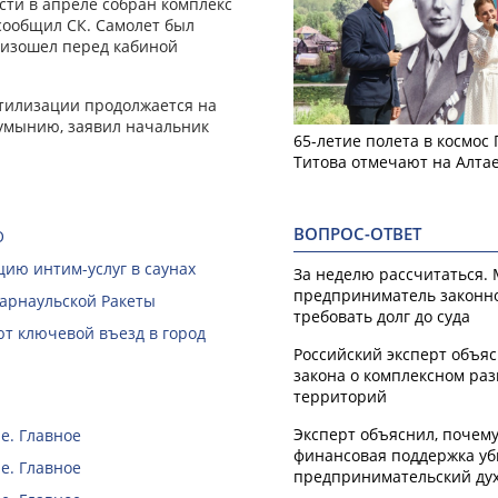
сти в апреле собран комплекс
сообщил СК. Самолет был
роизошел перед кабиной
тилизации продолжается на
умынию, заявил начальник
65-летие полета в космос
Титова отмечают на Алта
ВОПРОС-ОТВЕТ
О
ию интим-услуг в саунах
За неделю рассчитаться.
предприниматель законн
Барнаульской Ракеты
требовать долг до суда
ют ключевой въезд в город
Российский эксперт объя
закона о комплексном ра
территорий
Эксперт объяснил, почем
е. Главное
финансовая поддержка уб
е. Главное
предпринимательский ду