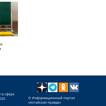
ия
в
 в сфере
© Информационный портал
025
«Алтайская правда»