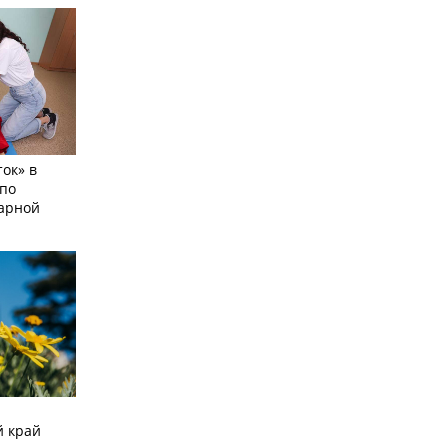
ок» в
по
тарной
й край