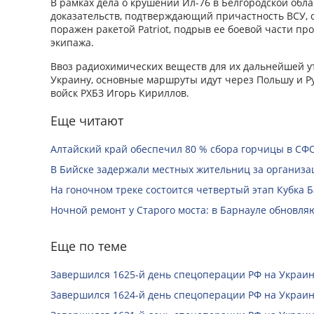
В рамках дела о крушении Ил-76 в Белгородской обла
доказательств, подтверждающий причастность ВСУ, 
поражен ракетой Patriot, подрыв ее боевой части п
экипажа.
Ввоз радиохимических веществ для их дальнейшей у
Украину, основные маршруты идут через Польшу и Р
войск РХБЗ Игорь Кириллов.
Еще читают
Алтайский край обеспечил 80 % сбора горчицы в СФ
В Бийске задержали местных жительниц за организац
На гоночном треке состоится четвертый этап Кубка 
Ночной ремонт у Старого моста: в Барнауле обновля
Еще по теме
Завершился 1625-й день спецоперации РФ на Украин
Завершился 1624-й день спецоперации РФ на Украин