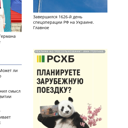
Завершился 1626-й день
спецоперации РФ на Украине.
Главное
 Германа
е
РЕКЛАМА АО "РОССЕЛЬХОЗБАНК". ИНН 772511448.
 Может ли
о
снил смысл
звитии
у
ивает
х