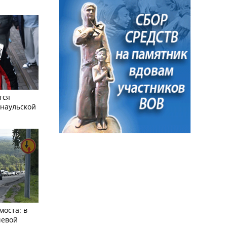
тся
рнаульской
моста: в
чевой