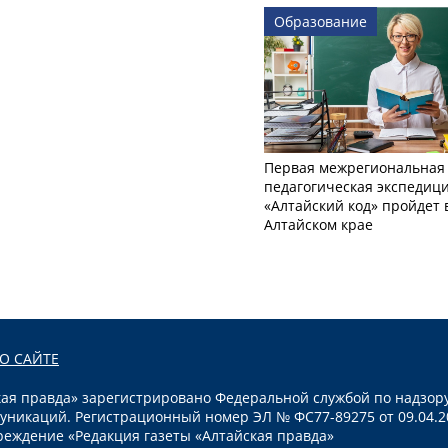
Образование
Первая межрегиональная
педагогическая экспедиц
«Алтайский код» пройдет 
Алтайском крае
О САЙТЕ
я правда» зарегистрировано Федеральной службой по надзору
уникаций. Регистрационный номер ЭЛ № ФС77-89275 от 09.04.2
реждение «Редакция газеты «Алтайская правда»