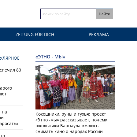
ZEITUNG FÜR DICH
РЕКЛАМА
«ЭТНО - МЫ»
УЛЯРНОЕ
спечил 80
тарого
яют
й на
Кокошники, руны и тухья: проект
ли
«Этно -мы» рассказывает, почему
бросать»
школьники Барнаула взялись
снимать кино о народах России
что