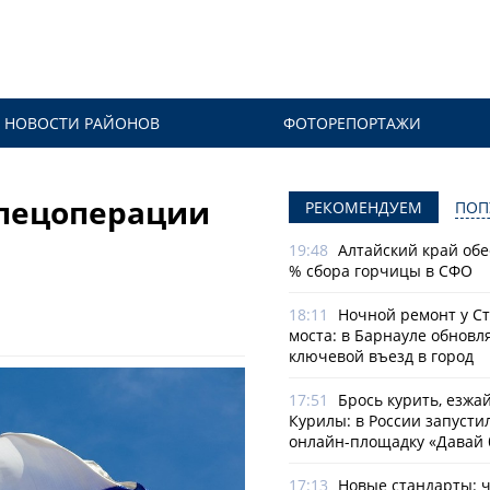
НОВОСТИ РАЙОНОВ
ФОТОРЕПОРТАЖИ
спецоперации
РЕКОМЕНДУЕМ
ПОП
19:48
Алтайский край обе
% сбора горчицы в СФО
18:11
Ночной ремонт у С
моста: в Барнауле обновл
ключевой въезд в город
17:51
Брось курить, езжа
Курилы: в России запусти
онлайн-­площадку «Давай 
17:13
Новые стандарты: 