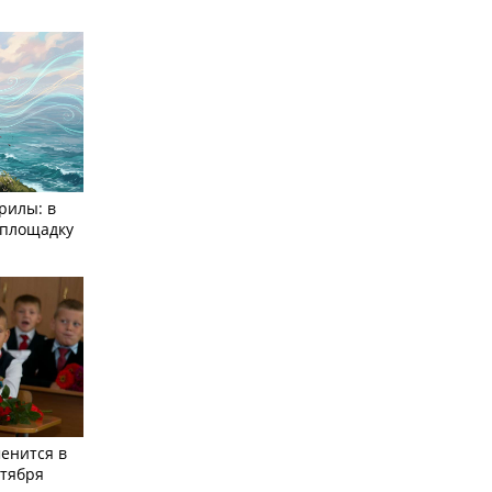
рилы: в
­площадку
енится в
нтября