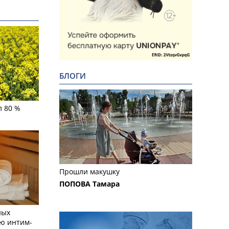
БЛОГИ
л 80 %
Прошли макушку
ПОПОВА Тамара
ных
ю интим-