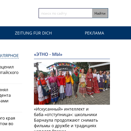
ZEITUNG FÜR DICH
РЕКЛАМА
«ЭТНО - МЫ»
УЛЯРНОЕ
оценил
лтайского
инял
дента
рами
«Искусанный» интеллект и
баба-«отступница»: школьники
го края
Барнаула продолжают снимать
том во
фильмы о дружбе и традициях