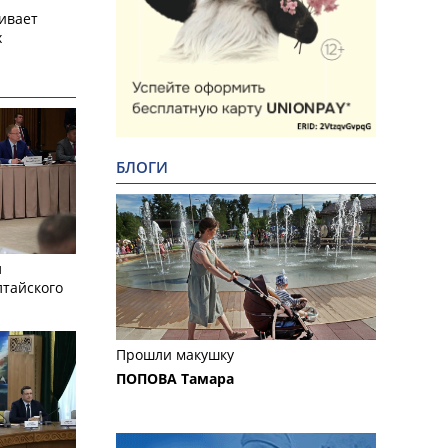
ивает
х
БЛОГИ
л
лтайского
Прошли макушку
ПОПОВА Тамара