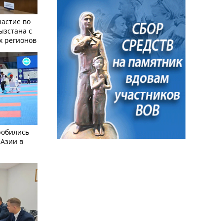
частие во
ызстана с
х регионов
робились
 Азии в