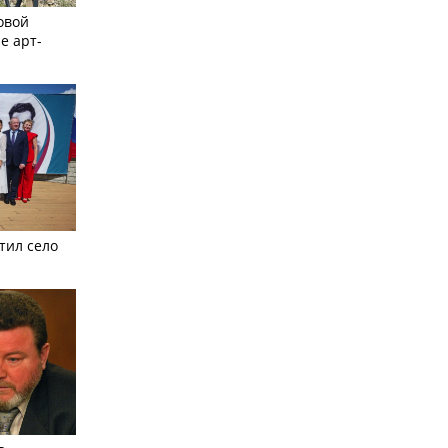
овой
е арт-
тил село