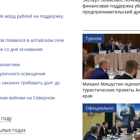
финансовая поддержка уб
предпринимательский ду
36 млрд рублей на поддержку
Туризм
в появился в алтайском селе
е со дня основания
филактики
 уличного освещения
законно требовать долг до
Михаил Мишустин оцени
туристические проекты А
края
нная войнам на Северном
Официально
 году
шлых годах