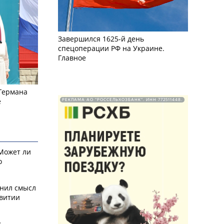
Завершился 1625-й день
спецоперации РФ на Украине.
Главное
 Германа
е
РЕКЛАМА АО "РОССЕЛЬХОЗБАНК". ИНН 772511448.
 Может ли
о
снил смысл
звитии
у