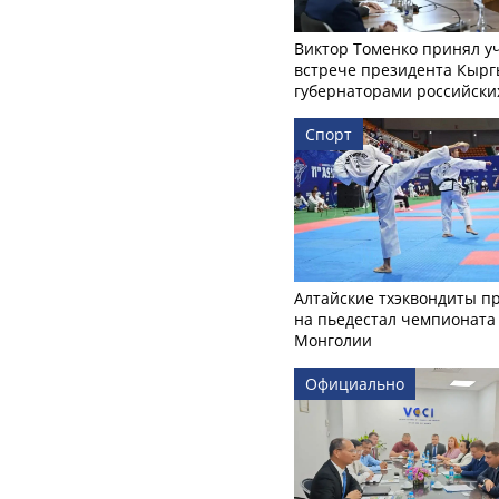
Виктор Томенко принял у
встрече президента Кырг
губернаторами российски
Спорт
Алтайские тхэквондиты п
на пьедестал чемпионата
Монголии
Официально