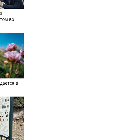
я
том во
дается в