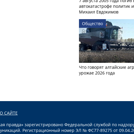
7 августа 2005 года погиб 
автокатастрофе политик и
Михаил Евдокимов
Общество
Что говорят алтайские аг
урожае 2026 года
О САЙТЕ
я правда» зарегистрировано Федеральной службой по надзору
уникаций. Регистрационный номер ЭЛ № ФС77-89275 от 09.04.2