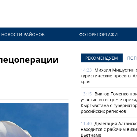
НОВОСТИ РАЙОНОВ
ФОТОРЕПОРТАЖИ
спецоперации
РЕКОМЕНДУЕМ
ПОП
14:23
Михаил Мишустин 
туристические проекты А
края
13:15
Виктор Томенко пр
участие во встрече прези
Кыргызстана с губернато
российских регионов
11:40
Делегация Алтайско
находится с рабочим визи
Вьетнаме