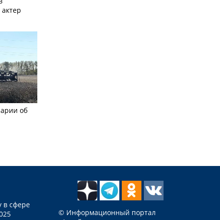
в
 актер
рарии об
 в сфере
© Информационный портал
025