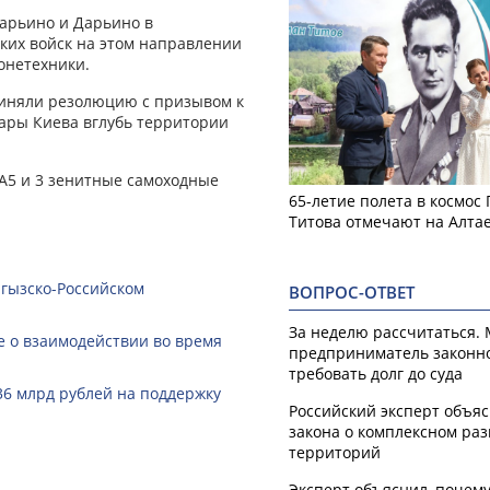
арьино и Дарьино в
ких войск на этом направлении
ронетехники.
иняли резолюцию с призывом к
дары Киева вглубь территории
1A5 и 3 зенитные самоходные
65-летие полета в космос
Титова отмечают на Алта
ргызско-Российском
ВОПРОС-ОТВЕТ
За неделю рассчитаться.
 о взаимодействии во время
предприниматель законн
требовать долг до суда
36 млрд рублей на поддержку
Российский эксперт объя
закона о комплексном ра
территорий
Эксперт объяснил, почем