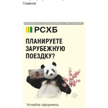
Главное
РЕКЛАМА АО "РОССЕЛЬХОЗБАНК". ИНН 772511448.