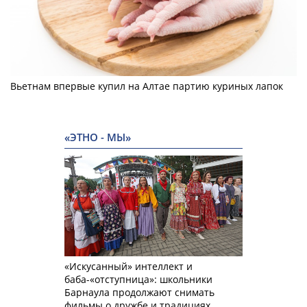
Вьетнам впервые купил на Алтае партию куриных лапок
«ЭТНО - МЫ»
«Искусанный» интеллект и
баба-«отступница»: школьники
Барнаула продолжают снимать
фильмы о дружбе и традициях