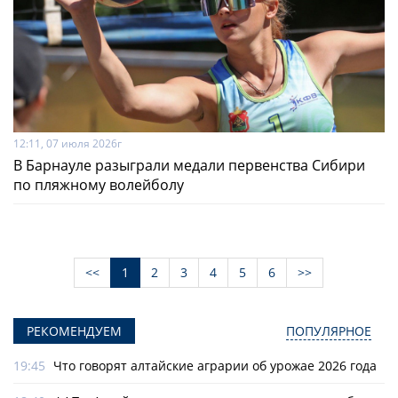
12:11, 07 июля 2026г
В Барнауле разыграли медали первенства Сибири
по пляжному волейболу
<<
1
2
3
4
5
6
>>
РЕКОМЕНДУЕМ
ПОПУЛЯРНОЕ
19:45
Что говорят алтайские аграрии об урожае 2026 года