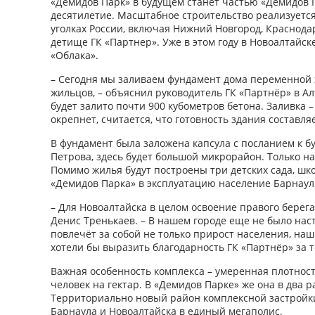
«Демидов Парк» в будущем станет частью «Демидов Г
десятилетие. Масштабное строительство реализуетс
уголках России, включая Нижний Новгород, Краснода
детище ГК «Партнер». Уже в этом году в Новоалтайс
«Облака».
– Сегодня мы заливаем фундамент дома переменной эт
жильцов, – объяснил руководитель ГК «Партнёр» в А
будет залито почти 900 кубометров бетона. Заливка 
окрепнет, считается, что готовность здания составля
В фундамент была заложена капсула с посланием к 
Петрова, здесь будет большой микрорайон. Только на
Помимо жилья будут построены три детских сада, шк
«Демидов Парка» в эксплуатацию население Барнаул
– Для Новоалтайска в целом освоение правого берег
Денис Тренькаев. – В нашем городе еще не было нас
повлечёт за собой не только прирост населения, на
хотели бы выразить благодарность ГК «Партнёр» за т
Важная особенность комплекса – умеренная плотнос
человек на гектар. В «Демидов Парке» же она в два р
Территориально новый район комплексной застройки
Барнаула и Новоалтайска в единый мегаполис.