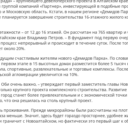
рада» – крупнейшего девелоперского проекта в Алтайском крае
я группой компаний «Партнер», инвестирующей в подобные пр
р и Московскую область. Кстати, в нашем регионе «Демидов Пар
ке планируется завершение строительства 16-этажного жилого к
ажности – от 12 до 16 этажей. Он рассчитан на 765 квартир и 
лтайском крае Владимир Петров. – В фундамент под первую оче
– процесс непрерывный и происходит в течение суток. После тог
ет около 20%.
будущим счастливым жителям нового «Демидов Парка». По слов
 первом этапе в 15 высотных домах разместится более 5 тысяч 
ола, спортивные, развлекательные и торговые комплексы. После
ьской агломерации увеличится на 10%.
а Оби очень важно, – утверждает первый заместитель главы Но
только крупного проекта комплексного строительства. Развити
ш город станет более привлекательным и с экономической точки
о, что она решилась на столь крупный проект.
ть проживания. Прежде микрорайоны были рассчитаны на плот
аза меньше. Значит, здесь будет гораздо просторнее, удобнее ж
 граничит с Новоалтайском, но фактически это первый шаг к 