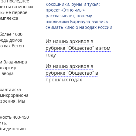
 за последнее
Кокошники, руны и тухья:
оекты во многих
проект «Этно -мы»
к» не первое
рассказывает, почему
омплекса
школьники Барнаула взялись
снимать кино о народах России
более 1000
редь домов
Из наших архивов в
о как бетон
рубрике "Общество" в этом
году
ам Владимира
Из наших архивов в
квартир.
рубрике "Общество" в
 ввода
прошлых годах
воалтайска
е микрорайона
 зрения. Мы
ность 400-450
ить.
объединению