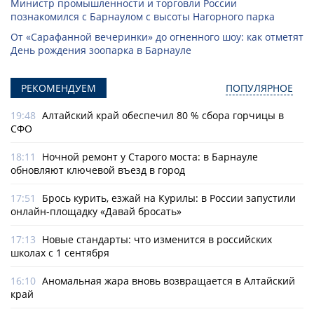
Министр промышленности и торговли России
познакомился с Барнаулом с высоты Нагорного парка
От «Сарафанной вечеринки» до огненного шоу: как отметят
День рождения зоопарка в Барнауле
РЕКОМЕНДУЕМ
ПОПУЛЯРНОЕ
19:48
Алтайский край обеспечил 80 % сбора горчицы в
СФО
18:11
Ночной ремонт у Старого моста: в Барнауле
обновляют ключевой въезд в город
17:51
Брось курить, езжай на Курилы: в России запустили
онлайн-­площадку «Давай бросать»
17:13
Новые стандарты: что изменится в российских
школах с 1 сентября
16:10
Аномальная жара вновь возвращается в Алтайский
край