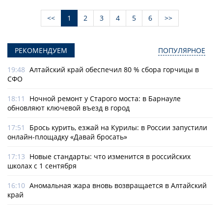
<<
1
2
3
4
5
6
>>
РЕКОМЕНДУЕМ
ПОПУЛЯРНОЕ
19:48
Алтайский край обеспечил 80 % сбора горчицы в
СФО
18:11
Ночной ремонт у Старого моста: в Барнауле
обновляют ключевой въезд в город
17:51
Брось курить, езжай на Курилы: в России запустили
онлайн-­площадку «Давай бросать»
17:13
Новые стандарты: что изменится в российских
школах с 1 сентября
16:10
Аномальная жара вновь возвращается в Алтайский
край