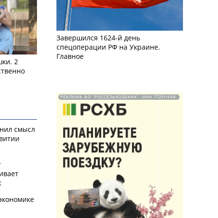
Завершился 1624-й день
спецоперации РФ на Украине.
Главное
ки. 2
ственно
РЕКЛАМА АО "РОССЕЛЬХОЗБАНК". ИНН 772511448.
снил смысл
звитии
у
ивает
х
экономике