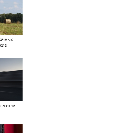
сочных
кие
ресекли