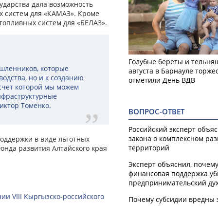
ударства дала возможность
х систем для «КАМАЗ». Кроме
 топливных систем для «БЕЛАЗ».
Голубые береты и тельняш
шленников, которые
августа в Барнауле торже
одства, но и к созданию
отметили День ВДВ
 счет которой мы можем
нфраструктурные
Виктор Томенко.
ВОПРОС-ОТВЕТ
Российский эксперт объя
закона о комплексном ра
поддержки в виде льготных
территорий
Фонда развития Алтайского края
Эксперт объяснил, почем
финансовая поддержка уб
предпринимательский ду
ии VIII Кыргызско-российского
Почему субсидии вредны 