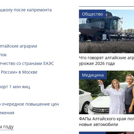
 школу после капремонта
Общество
алтайские аграрии
пок
Что говорят алтайские аг
чество со странами ЕАЭС
урожае 2026 года
 России» в Москве
Медицина
порт 1 млн яиц
ло очередное повышение цен
вижения
ФАПы Алтайского края по
новые автомобили
м году