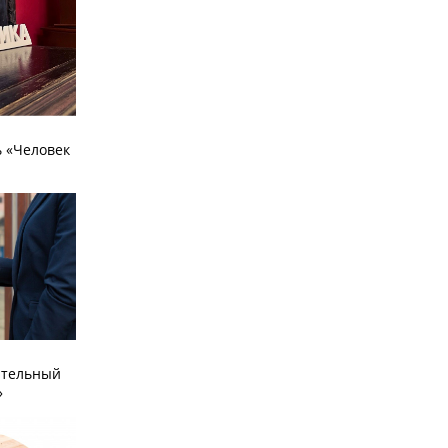
 «Человек
ательный
»