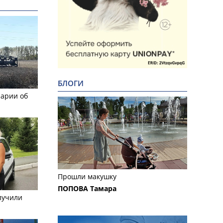
БЛОГИ
рарии об
Прошли макушку
ПОПОВА Тамара
лучили