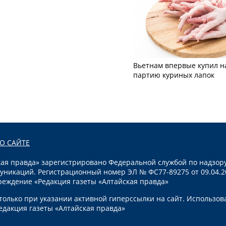
Вьетнам впервые купил н
партию куриных лапок
О САЙТЕ
я правда» зарегистрировано Федеральной службой по надзору
уникаций. Регистрационный номер ЭЛ № ФС77-89275 от 09.04.2
реждение «Редакция газеты «Алтайская правда»
олько при указании активной гиперссылки на сайт. Использов
едакция газеты «Алтайская правда»