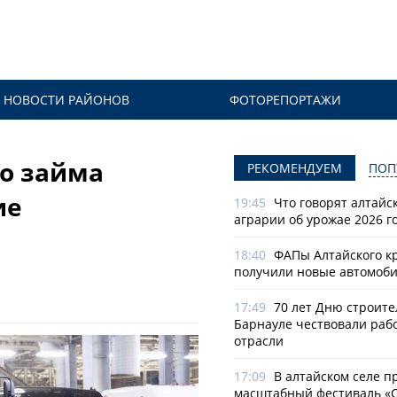
НОВОСТИ РАЙОНОВ
ФОТОРЕПОРТАЖИ
го займа
РЕКОМЕНДУЕМ
ПОП
ие
19:45
Что говорят алтайс
аграрии об урожае 2026 г
18:40
ФАПы Алтайского к
получили новые автомоб
17:49
70 лет Дню строите
Барнауле чествовали раб
отрасли
17:09
В алтайском селе п
масштабный фестиваль «