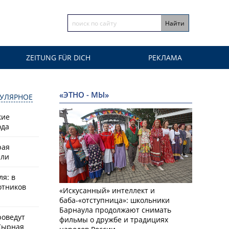
ZEITUNG FÜR DICH
РЕКЛАМА
«ЭТНО - МЫ»
УЛЯРНОЕ
кие
ода
рая
или
ля: в
отников
«Искусанный» интеллект и
баба-«отступница»: школьники
Барнаула продолжают снимать
роведут
фильмы о дружбе и традициях
Сырная