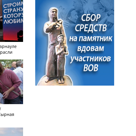
Барнауле
трасли
т
Сырная