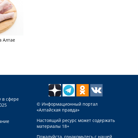
а Алтае
 в сфере
© Информационный портал
025
«Алтайская правда»
Настоящий ресурс может содержать
ание
материалы 18+
Пожалуйста, ознакомьтесь с нашей