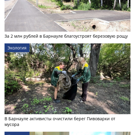
За 2 млн рублей в Барнауле благоустроят березовую рощу
Экология
В Барнауле активисты очистили берег Пивоварки от
мусора