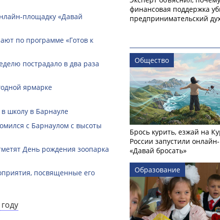
финансовая поддержка уб
онлайн-­площадку «Давай
предпринимательский ду
ают по программе «Готов к
Общество
еделю пострадало в два раза
годной ярмарке
 в школу в Барнауле
омился с Барнаулом с высоты
Брось курить, езжай на Ку
России запустили онлайн-
тметят День рождения зоопарка
«Давай бросать»
Образование
оприятия, посвященные его
 году