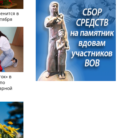
енится в
нтября
ок» в
по
тарной