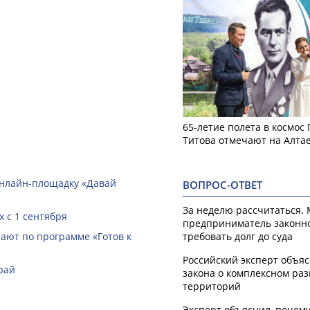
65-летие полета в космос
Титова отмечают на Алта
онлайн-­площадку «Давай
ВОПРОС-ОТВЕТ
За неделю рассчитаться.
 с 1 сентября
предприниматель законн
требовать долг до суда
ают по программе «Готов к
Российский эксперт объя
рай
закона о комплексном ра
территорий
Эксперт объяснил, почем