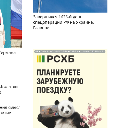
Завершился 1626-й день
спецоперации РФ на Украине.
Главное
 Германа
РЕКЛАМА АО "РОССЕЛЬХОЗБАНК". ИНН 772511448.
е
 Может ли
о
снил смысл
звитии
у