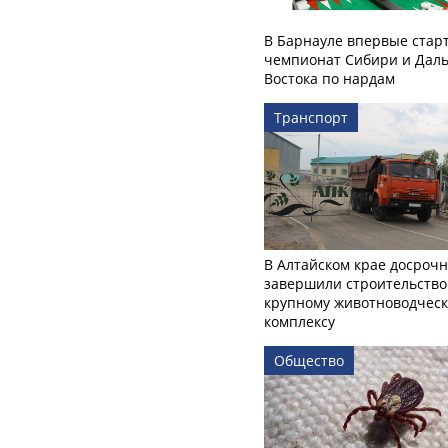
В Барнауле впервые стар
чемпионат Сибири и Даль
Востока по нардам
Транспорт
В Алтайском крае досроч
завершили строительство
крупному животноводчес
комплексу
Общество