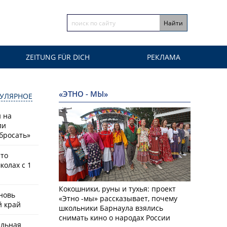
ZEITUNG FÜR DICH
РЕКЛАМА
«ЭТНО - МЫ»
УЛЯРНОЕ
й на
ли
бросать»
что
колах с 1
Кокошники, руны и тухья: проект
новь
«Этно -мы» рассказывает, почему
й край
школьники Барнаула взялись
снимать кино о народах России
альная