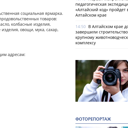
педагогическая экспедиц
«Алтайский код» пройдет 
ьственная социальная ярмарка.
Алтайском крае
продовольственных товаров:
масло, колбасные изделия,
14:50
В Алтайском крае д
изделия, овощи, мука, сахар,
завершили строительство
крупному животноводчес
комплексу
им адресам:
ФОТОРЕПОРТАЖ