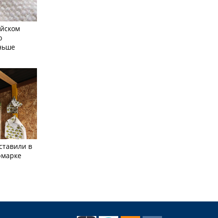
айском
ю
еньше
ставили в
рмарке