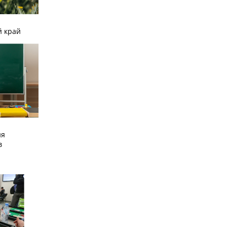
й край
ия
в