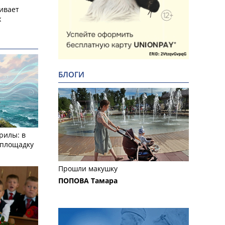
ивает
х
БЛОГИ
рилы: в
­площадку
Прошли макушку
ПОПОВА Тамара