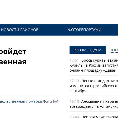
НОВОСТИ РАЙОНОВ
ФОТОРЕПОРТАЖИ
пройдет
РЕКОМЕНДУЕМ
ПОП
венная
17:51
Брось курить, езжа
Курилы: в России запусти
онлайн-­площадку «Давай 
17:13
Новые стандарты: 
изменится в российских ш
сентября
16:10
Аномальная жара в
возвращается в Алтайски
15:40
Первая межрегион