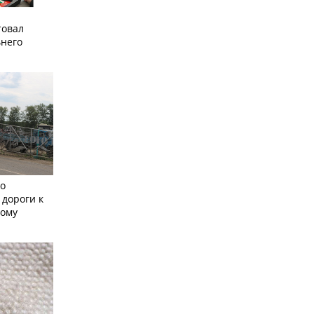
товал
него
но
 дороги к
кому