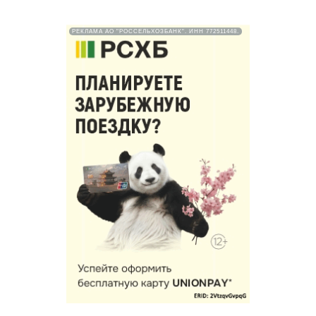
РЕКЛАМА АО "РОССЕЛЬХОЗБАНК". ИНН 772511448.