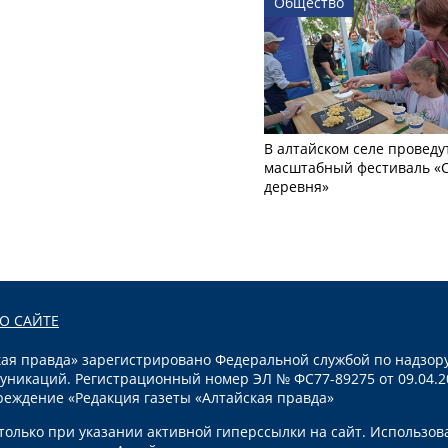
Общество
В алтайском селе проведу
масштабный фестиваль «
деревня»
О САЙТЕ
я правда» зарегистрировано Федеральной службой по надзору
уникаций. Регистрационный номер ЭЛ № ФС77-89275 от 09.04.2
реждение «Редакция газеты «Алтайская правда»
олько при указании активной гиперссылки на сайт. Использов