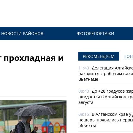
НОВОСТИ РАЙОНОВ
ФОТОРЕПОРТАЖИ
т прохладная и
РЕКОМЕНДУЕМ
ПОП
11:40
Делегация Алтайско
находится с рабочим визи
Вьетнаме
08:40
До +28 градусов жа
ожидается в Алтайском кр
августа
08:15
В Алтайском крае у
пещеры появились первы
объекты