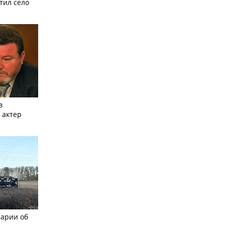
тил село
в
 актер
рарии об