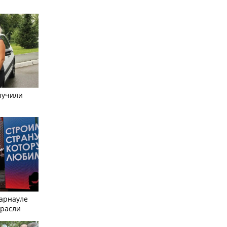
лучили
Барнауле
трасли