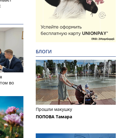
х
БЛОГИ
я
том во
Прошли макушку
ПОПОВА Тамара