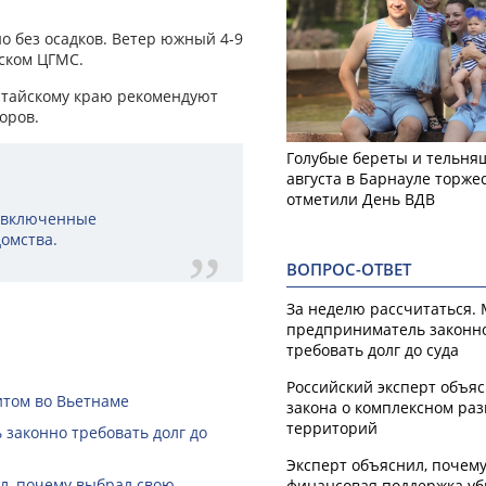
 без осадков. Ветер южный 4-9
йском ЦГМС.
лтайскому краю рекомендуют
оров.
Голубые береты и тельняш
августа в Барнауле торже
отметили День ВДВ
и включенные
омства.
ВОПРОС-ОТВЕТ
За неделю рассчитаться.
предприниматель законн
требовать долг до суда
Российский эксперт объя
итом во Вьетнаме
закона о комплексном ра
территорий
законно требовать долг до
Эксперт объяснил, почем
ал, почему выбрал свою
финансовая поддержка уб