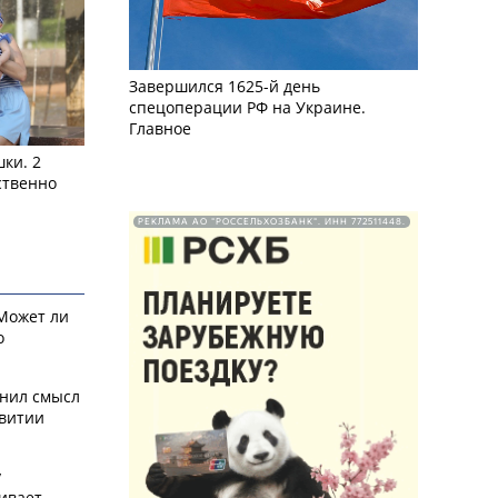
Завершился 1625-й день
спецоперации РФ на Украине.
Главное
ки. 2
ственно
РЕКЛАМА АО "РОССЕЛЬХОЗБАНК". ИНН 772511448.
 Может ли
о
снил смысл
звитии
у
ивает