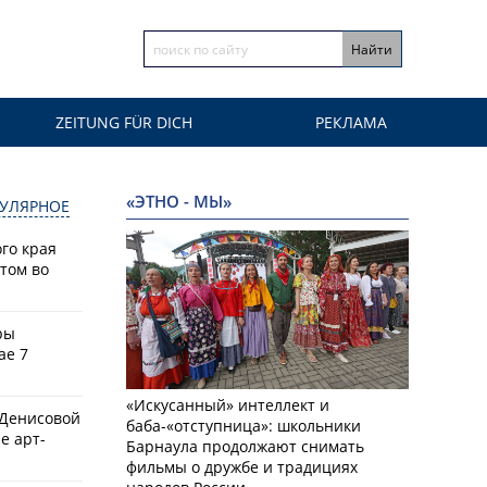
ZEITUNG FÜR DICH
РЕКЛАМА
«ЭТНО - МЫ»
УЛЯРНОЕ
го края
том во
ры
ае 7
«Искусанный» интеллект и
 Денисовой
баба-«отступница»: школьники
е арт-
Барнаула продолжают снимать
фильмы о дружбе и традициях