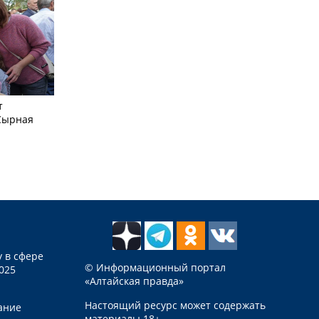
т
Сырная
 в сфере
© Информационный портал
025
«Алтайская правда»
Настоящий ресурс может содержать
ание
материалы 18+