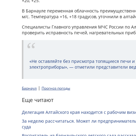
+20, +25.
В Барнауле переменная облачность преимущественно
м/с. Температура +16, +18 градусов, уточнили в алта
Специалисты Главного управления МЧС России по А
проверить исправность печей, нагревательных приб
«Не оставляйте без присмотра топящиеся печи 
электроприборы», — отметили представители вед
|
Барнаул
Прогноз погоды
Еще читают
Делегация Алтайского края находится с рабочим виз
За неделю рассчитаться. Может ли предприниматель 
суда
Воспитатель из барнаульского детского сада рассказ