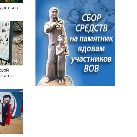
дается в
овой
е арт-