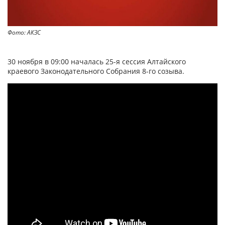
Фото: АКЗС
30 ноября в 09:00 началась 25-я сессия Алтайского
краевого Законодательного Собрания 8-го созыва.