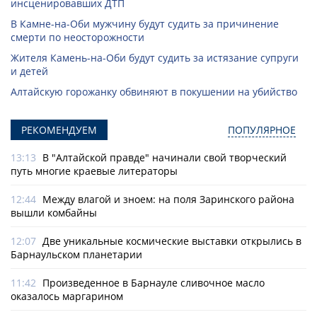
инсценировавших ДТП
В Камне-на-Оби мужчину будут судить за причинение
смерти по неосторожности
Жителя Камень-на-Оби будут судить за истязание супруги
и детей
Алтайскую горожанку обвиняют в покушении на убийство
РЕКОМЕНДУЕМ
ПОПУЛЯРНОЕ
13:13
В "Алтайской правде" начинали свой творческий
путь многие краевые литераторы
12:44
Между влагой и зноем: на поля Заринского района
вышли комбайны
12:07
Две уникальные космические выставки открылись в
Барнаульском планетарии
11:42
Произведенное в Барнауле сливочное масло
оказалось маргарином