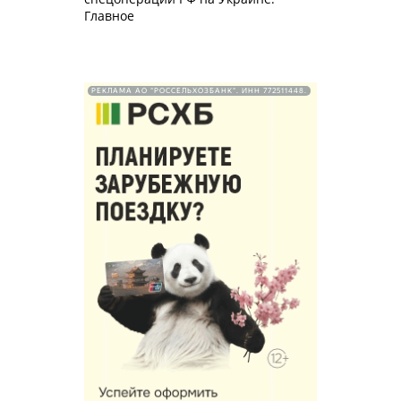
Главное
РЕКЛАМА АО "РОССЕЛЬХОЗБАНК". ИНН 772511448.