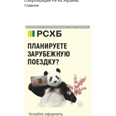
спецоперации РФ на Украине.
Главное
РЕКЛАМА АО "РОССЕЛЬХОЗБАНК". ИНН 772511448.