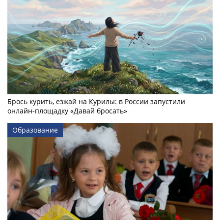
Брось курить, езжай на Курилы: в России запустили
онлайн-­площадку «Давай бросать»
Образование