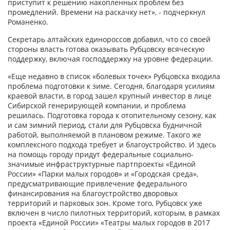
приступит к решению накопленных проблем без
промедлений. Времени на раскачку нет», - подчеркнул
Романенко.
Секретарь алтайских единороссов добавил, что со своей
стороны власть готова оказывать Рубцовску всяческую
поддержку, включая господдержку на уровне федерации.
«Еще недавно в список «болевых точек» Рубцовска входила
проблема подготовки к зиме. Сегодня, благодаря усилиям
краевой власти, в город зашел крупный инвестор в лице
Сибирской генерирующей компании, и проблема
решилась. Подготовка города к отопительному сезону, как
и сам зимний период, стали для Рубцовска будничной
работой, выполняемой в плановом режиме. Такого же
комплексного подхода требует и благоустройство. И здесь
на помощь городу придут федеральные социально-
значимые инфраструктурные партпроекты «Единой
России» «Парки малых городов» и «Городская среда»,
предусматривающие привлечение федерального
финансирования на благоустройство дворовых
территорий и парковых зон. Кроме того, Рубцовск уже
включен в число пилотных территорий, которым, в рамках
проекта «Единой России» «Театры малых городов в 2017