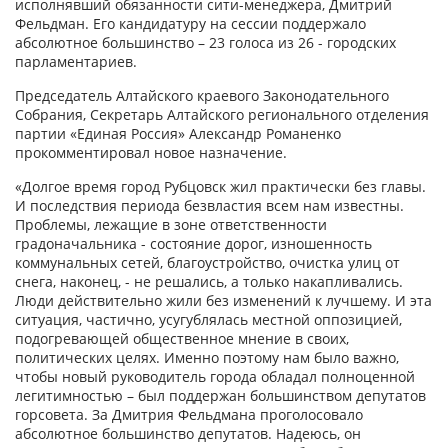
исполнявший обязанности сити-менеджера, Дмитрий
Фельдман. Его кандидатуру на сессии поддержало
абсолютное большинство – 23 голоса из 26 - городских
парламентариев.
Председатель Алтайского краевого Законодательного
Собрания, Секретарь Алтайского регионального отделения
партии «Единая Россия» Александр Романенко
прокомментировал новое назначение.
«Долгое время город Рубцовск жил практически без главы.
И последствия периода безвластия всем нам известны.
Проблемы, лежащие в зоне ответственности
градоначальника - состояние дорог, изношенность
коммунальных сетей, благоустройство, очистка улиц от
снега, наконец, - не решались, а только накапливались.
Люди действительно жили без изменений к лучшему. И эта
ситуация, частично, усугублялась местной оппозицией,
подогревающей общественное мнение в своих,
политических целях. Именно поэтому нам было важно,
чтобы новый руководитель города обладал полноценной
легитимностью – был поддержан большинством депутатов
горсовета. За Дмитрия Фельдмана проголосовало
абсолютное большинство депутатов. Надеюсь, он