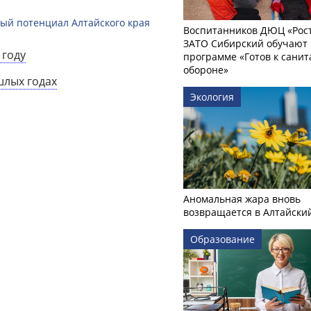
й потенциал Алтайского края
Воспитанников ДЮЦ «Рост
ЗАТО Сибирский обучают 
 году
программе «Готов к сани
обороне»
шлых годах
Экология
Аномальная жара вновь
возвращается в Алтайски
Образование