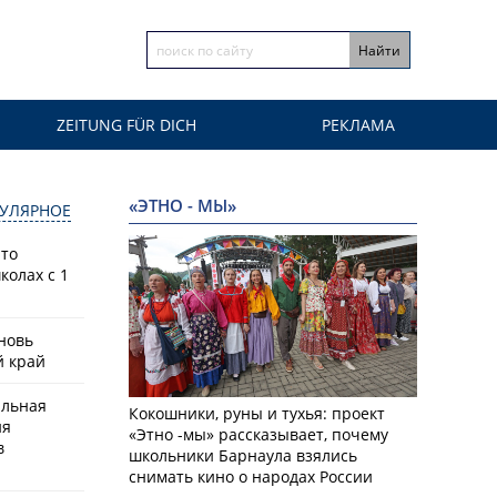
ZEITUNG FÜR DICH
РЕКЛАМА
«ЭТНО - МЫ»
УЛЯРНОЕ
что
колах с 1
новь
й край
альная
Кокошники, руны и тухья: проект
ия
«Этно -мы» рассказывает, почему
в
школьники Барнаула взялись
снимать кино о народах России