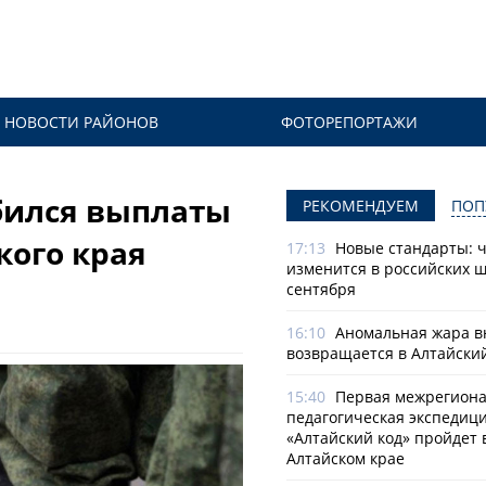
НОВОСТИ РАЙОНОВ
ФОТОРЕПОРТАЖИ
бился выплаты
РЕКОМЕНДУЕМ
ПОП
кого края
17:13
Новые стандарты: 
изменится в российских ш
сентября
16:10
Аномальная жара в
возвращается в Алтайски
15:40
Первая межрегион
педагогическая экспедиц
«Алтайский код» пройдет 
Алтайском крае