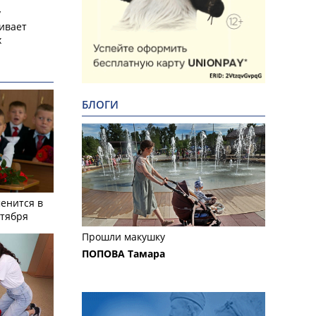
у
ивает
х
БЛОГИ
енится в
нтября
Прошли макушку
ПОПОВА Тамара