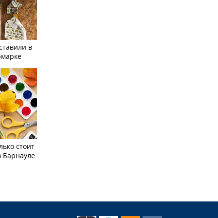
ставили в
рмарке
лько стоит
в Барнауле