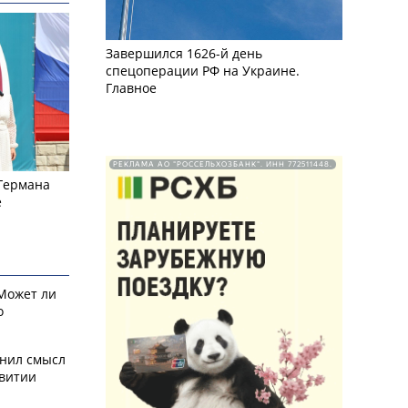
Завершился 1626-й день
спецоперации РФ на Украине.
Главное
РЕКЛАМА АО "РОССЕЛЬХОЗБАНК". ИНН 772511448.
 Германа
е
 Может ли
о
снил смысл
звитии