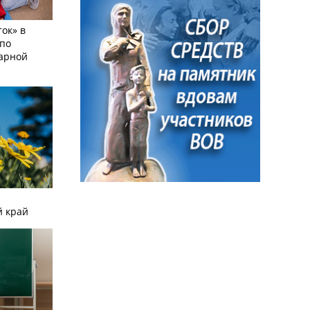
ок» в
по
тарной
й край