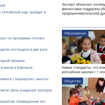
Эксперт объяснил, почем
рай
финансовая поддержка уб
 «Алтайский код» пройдет в
предпринимательский ду
Образование
ают по программе «Готов к
еделю пострадало в два раза
годной ярмарке
 в школу в Барнауле
Новые стандарты: что изм
российских школах с 1 се
омился с Барнаулом с высоты
Общество
тметят День рождения зоопарка
оприятия, посвященные его