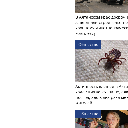
В Алтайском крае досроч
завершили строительство
крупному животноводчес
комплексу
Общество
Активность клещей в Алт
крае снижается: за недел
пострадало в два раза м
жителей
Общество