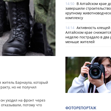
14:50
В Алтайском крае д
завершили строительство
крупному животноводчес
комплексу
14:14
Активность клещей
Алтайском крае снижается
неделю пострадало в два 
меньше жителей
я житель Барнаула, который
ракту, но не получил
 он уходил на фронт через
у отказывали, потому что
ФОТОРЕПОРТАЖ