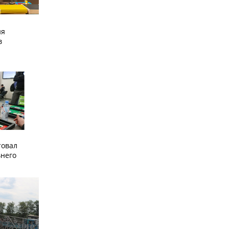
ия
в
товал
него