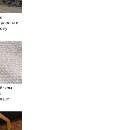
но
 дороги к
кому
айском
ю
еньше