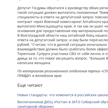
Депутат Госдумы обратился к руководству обоих регио
такой ситуации должен выплатить положенные "боев
специалисты в ответе на депутатский запрос поясни
контракт через Военный комиссариат Алтайского кра
выплатило Минсоцзащиты края. А так как он ушел че
основания для предоставления ему материальной по
В Волгоградской области наш алтайский боец нашелся
ответа на депутатский запрос, и ему были перечисл
рублей. "Считаю, что в данной ситуации изначальн
взаимодействие должно было сработать более эффект
Терентьев. Супруга участника СВО от себя лично, и 
думца за то, что помог им решить вопрос. "Большое В
написала женщина.
По материалам регионального отделения партии «СП
ПРАВДУ» в Алтайском крае.
Еще читают
Новые стандарты: что изменится в российских школах
Воспитанников ДЮЦ «Росток» в ЗАТО Сибирский обуч
санитарной обороне»