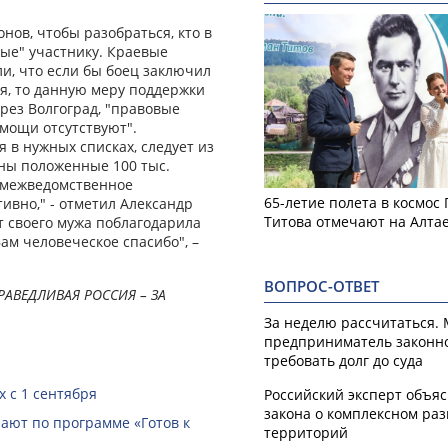
нов, чтобы разобраться, кто в
ые" участнику. Краевые
ли, что если бы боец заключил
я, то данную меру поддержки
рез Волгоград, "правовые
мощи отсутствуют".
 в нужных списках, следует из
ены положенные 100 тыс.
о межведомственное
65-летие полета в космос
ивно," - отметил Александр
Титова отмечают на Алта
от своего мужа поблагодарила
ам человеческое спасибо", –
ВОПРОС-ОТВЕТ
РАВЕДЛИВАЯ РОССИЯ – ЗА
За неделю рассчитаться.
предприниматель законн
требовать долг до суда
 с 1 сентября
Российский эксперт объя
закона о комплексном ра
ают по программе «Готов к
территорий