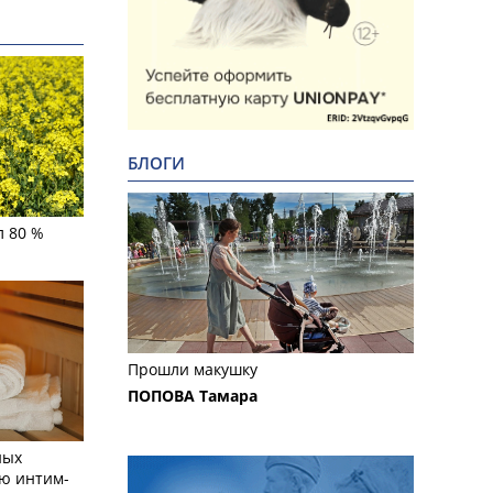
БЛОГИ
л 80 %
Прошли макушку
ПОПОВА Тамара
ных
ю интим-