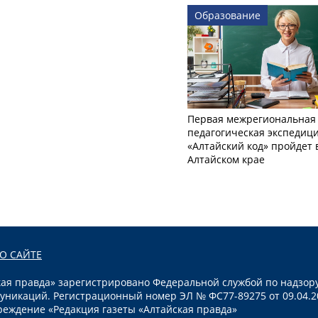
Образование
Первая межрегиональная
педагогическая экспедиц
«Алтайский код» пройдет 
Алтайском крае
О САЙТЕ
я правда» зарегистрировано Федеральной службой по надзору
уникаций. Регистрационный номер ЭЛ № ФС77-89275 от 09.04.2
реждение «Редакция газеты «Алтайская правда»