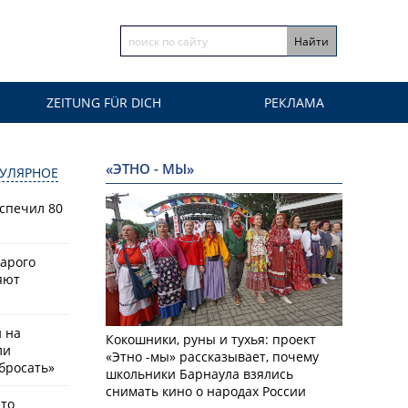
ZEITUNG FÜR DICH
РЕКЛАМА
«ЭТНО - МЫ»
УЛЯРНОЕ
спечил 80
тарого
яют
й на
Кокошники, руны и тухья: проект
ли
«Этно -мы» рассказывает, почему
бросать»
школьники Барнаула взялись
снимать кино о народах России
что