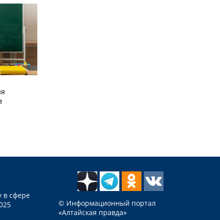
ия
в
 в сфере
© Информационный портал
025
«Алтайская правда»