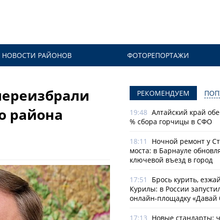
НОВОСТИ РАЙОНОВ
ФОТОРЕПОРТАЖИ
переизбрали
РЕКОМЕНДУЕМ
ПОП
о района
19:48
Алтайский край обе
% сбора горчицы в СФО
18:11
Ночной ремонт у С
моста: в Барнауле обновл
ключевой въезд в город
17:51
Брось курить, езжа
Курилы: в России запусти
онлайн-­площадку «Давай 
17:13
Новые стандарты: 