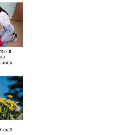
ок» в
по
тарной
й край