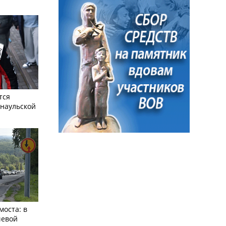
тся
рнаульской
моста: в
чевой