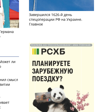
Завершился 1626-й день
спецоперации РФ на Украине.
Главное
 Германа
е
РЕКЛАМА АО "РОССЕЛЬХОЗБАНК". ИНН 772511448.
 Может ли
о
снил смысл
звитии
у
ивает
х