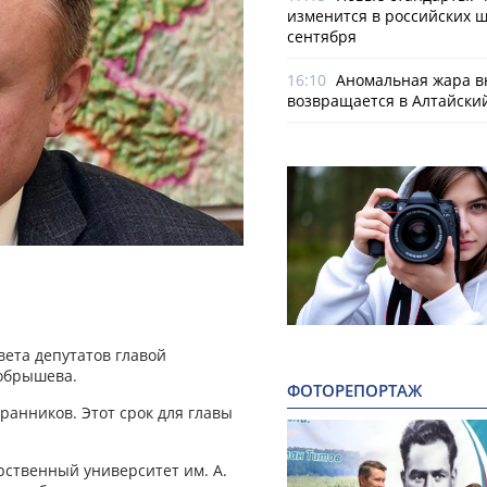
изменится в российских ш
сентября
16:10
Аномальная жара в
возвращается в Алтайски
вета депутатов главой
обрышева.
ФОТОРЕПОРТАЖ
анников. Этот срок для главы
ственный университет им. А.