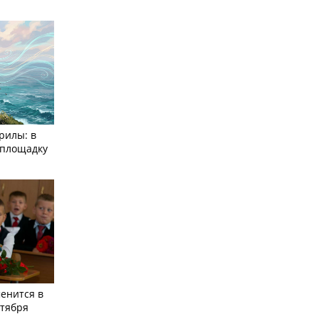
рилы: в
­площадку
енится в
нтября