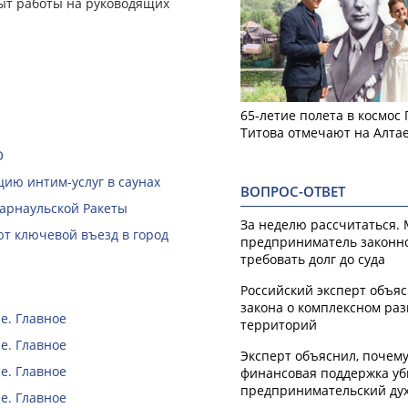
ыт работы на руководящих
65-летие полета в космос
Титова отмечают на Алта
О
ию интим-услуг в саунах
ВОПРОС-ОТВЕТ
Барнаульской Ракеты
За неделю рассчитаться.
ют ключевой въезд в город
предприниматель законн
требовать долг до суда
Российский эксперт объя
закона о комплексном ра
е. Главное
территорий
е. Главное
Эксперт объяснил, почем
е. Главное
финансовая поддержка уб
предпринимательский ду
е. Главное