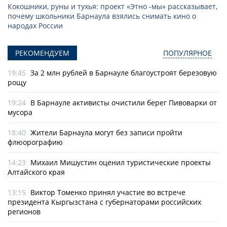
Кокошники, руны и тухья: проект «Этно -мы» рассказывает,
почему школьники Барнаула взялись снимать кино о
народах России
РЕКОМЕНДУЕМ
ПОПУЛЯРНОЕ
19:45
За 2 млн рублей в Барнауле благоустроят березовую
рощу
19:24
В Барнауле активисты очистили берег Пивоварки от
мусора
18:40
Жители Барнаула могут без записи пройти
флюорографию
14:23
Михаил Мишустин оценил туристические проекты
Алтайского края
13:15
Виктор Томенко принял участие во встрече
президента Кыргызстана с губернаторами российских
регионов