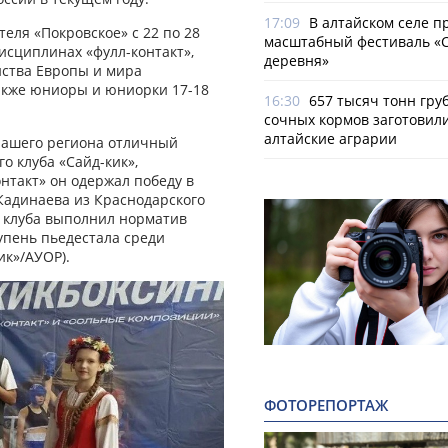
17:09
В алтайском селе п
еля «Покровское» с 22 по 28
масштабный фестиваль «
исциплинах «фулл-контакт»,
деревня»
енства Европы и мира
также юниоры и юниорки 17-18
16:30
657 тысяч тонн гру
сочных кормов заготовил
алтайские аграрии
 нашего региона отличный
о клуба «Сайд-кик»,
нтакт» он одержал победу в
 Кадинаева из Краснодарского
о клуба выполнил норматив
упень пьедестала среди
ик»/АУОР).
ФОТОРЕПОРТАЖ