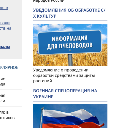
народов России
ию в
УВЕДОМЛЕНИЯ ОБ ОБРАБОТКЕ С/
Х КУЛЬТУР
евали
ств на
риалы
УЛЯРНОЕ
Фото: Федер
Уведомление о проведении
обработки средствами защиты
кие
растений
ода
ВОЕННАЯ СПЕЦОПЕРАЦИЯ НА
рая
УКРАИНЕ
или
ля: в
отников