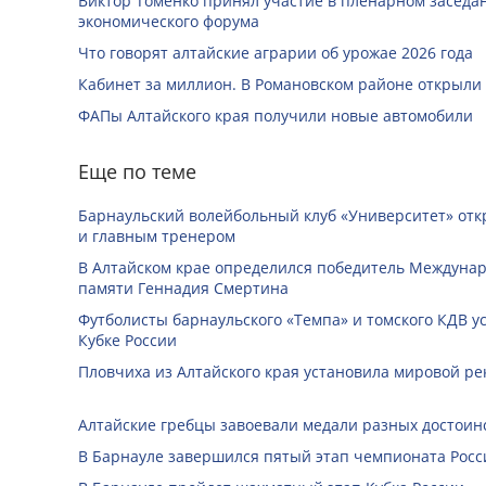
Виктор Томенко принял участие в пленарном заседан
экономического форума
Что говорят алтайские аграрии об урожае 2026 года
Кабинет за миллион. В Романовском районе открыли
ФАПы Алтайского края получили новые автомобили
Еще по теме
Барнаульский волейбольный клуб «Университет» отк
и главным тренером
В Алтайском крае определился победитель Междунар
памяти Геннадия Смертина
Футболисты барнаульского «Темпа» и томского КДВ у
Кубке России
Пловчиха из Алтайского края установила мировой ре
Алтайские гребцы завоевали медали разных достоин
В Барнауле завершился пятый этап чемпионата Росс