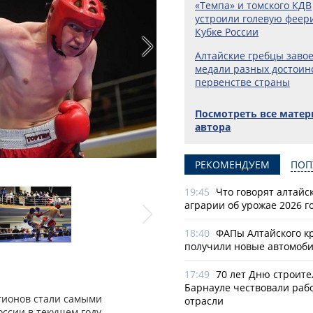
«Темпа» и томского КДВ
устроили голевую феер
Кубке России
Алтайские гребцы заво
медали разных достоин
первенстве страны
Посмотреть все мате
автора
РЕКОМЕНДУЕМ
ПОП
Фото: Федерация кикбоксинга России
19:45
Что говорят алтайс
аграрии об урожае 2026 г
18:40
ФАПы Алтайского к
получили новые автомоб
17:49
70 лет Дню строите
Барнауле чествовали раб
егионов стали самыми
отрасли
ссии в текущем году.