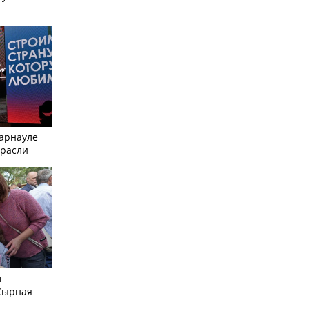
Барнауле
трасли
т
Сырная