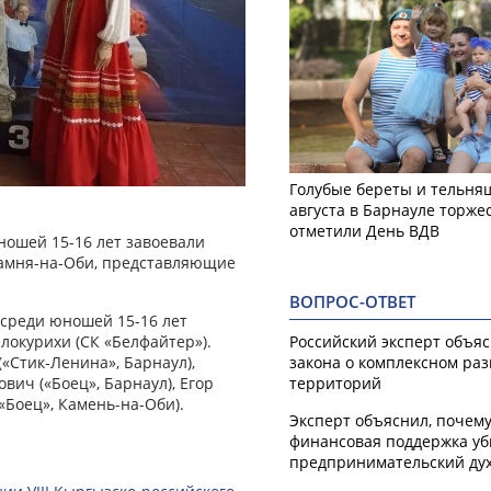
Голубые береты и тельняш
августа в Барнауле торже
отметили День ВДВ
ношей 15-16 лет завоевали
 Камня-на-Оби, представляющие
ВОПРОС-ОТВЕТ
среди юношей 15-16 лет
Российский эксперт объя
елокурихи (СК «Белфайтер»).
закона о комплексном ра
«Стик-Ленина», Барнаул),
территорий
вич («Боец», Барнаул), Егор
«Боец», Камень-на-Оби).
Эксперт объяснил, почем
финансовая поддержка уб
предпринимательский ду