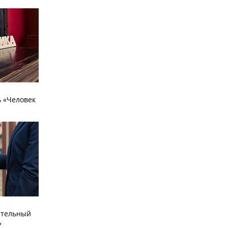
 «Человек
ательный
»