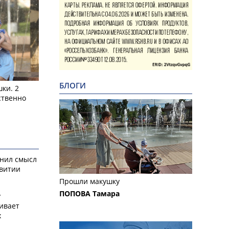
БЛОГИ
ки. 2
ственно
снил смысл
звитии
Прошли макушку
ПОПОВА Тамара
у
ивает
х