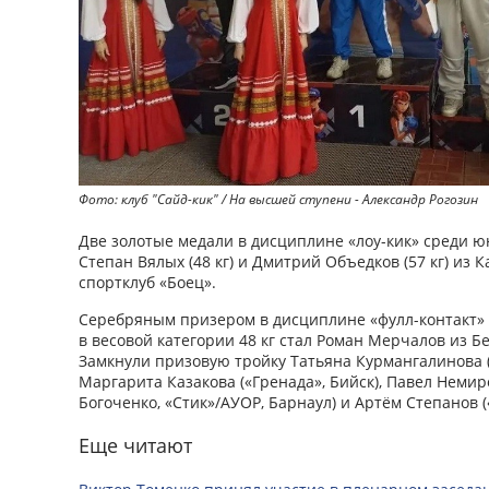
Фото: клуб "Сайд-кик" / На высшей ступени - Александр Рогозин
Две золотые медали в дисциплине «лоу-кик» среди ю
Степан Вялых (48 кг) и Дмитрий Объедков (57 кг) из
спортклуб «Боец».
Серебряным призером в дисциплине «фулл-контакт» 
в весовой категории 48 кг стал Роман Мерчалов из Б
Замкнули призовую тройку Татьяна Курмангалинова (
Маргарита Казакова («Гренада», Бийск), Павел Немиро
Богоченко, «Стик»/АУОР, Барнаул) и Артём Степанов (
Еще читают