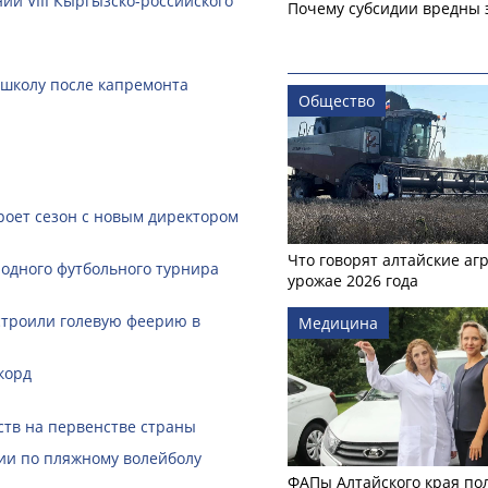
ии VIII Кыргызско-российского
Почему субсидии вредны 
 школу после капремонта
Общество
роет сезон с новым директором
Что говорят алтайские аг
одного футбольного турнира
урожае 2026 года
строили голевую феерию в
Медицина
корд
ств на первенстве страны
ии по пляжному волейболу
ФАПы Алтайского края по