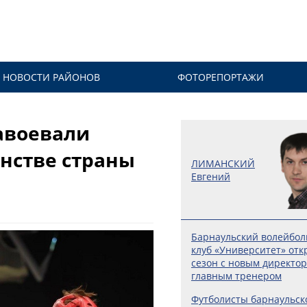
НОВОСТИ РАЙОНОВ
ФОТОРЕПОРТАЖИ
авоевали
енстве страны
ЛИМАНСКИЙ
Евгений
Барнаульский волейбо
клуб «Университет» отк
сезон с новым директо
главным тренером
Футболисты барнаульск