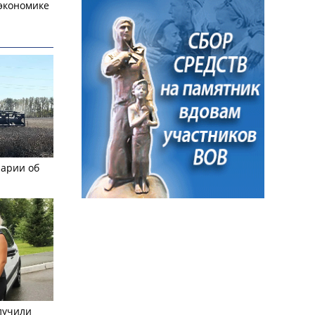
экономике
рарии об
лучили