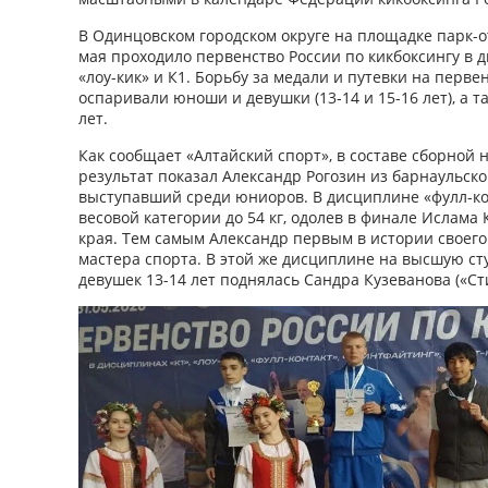
В Одинцовском городском округе на площадке парк-от
мая проходило первенство России по кикбоксингу в д
«лоу-кик» и К1. Борьбу за медали и путевки на перв
оспаривали юноши и девушки (13-14 и 15-16 лет), а 
лет.
Как сообщает «Алтайский спорт», в составе сборной
результат показал Александр Рогозин из барнаульског
выступавший среди юниоров. В дисциплине «фулл-ко
весовой категории до 54 кг, одолев в финале Ислама
края. Тем самым Александр первым в истории своег
мастера спорта. В этой же дисциплине на высшую ст
девушек 13-14 лет поднялась Сандра Кузеванова («Ст