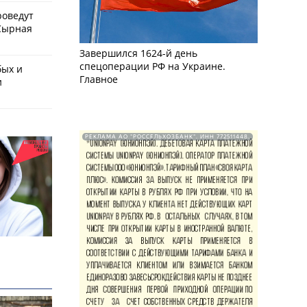
роведут
Сырная
Завершился 1624-й день
спецоперации РФ на Украине.
бых и
Главное
и
РЕКЛАМА АО "РОССЕЛЬХОЗБАНК". ИНН 772511448.