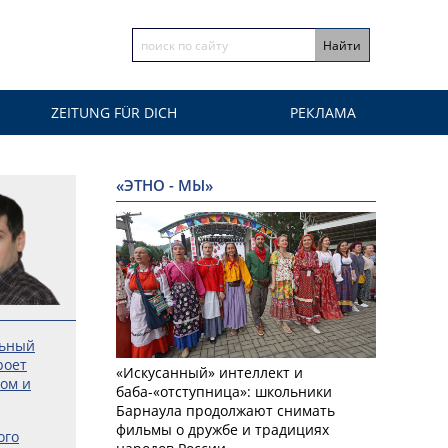
ZEITUNG FÜR DICH
РЕКЛАМА
«ЭТНО - МЫ»
льный
роет
«Искусанный» интеллект и
ром и
баба-«отступница»: школьники
Барнаула продолжают снимать
фильмы о дружбе и традициях
ого