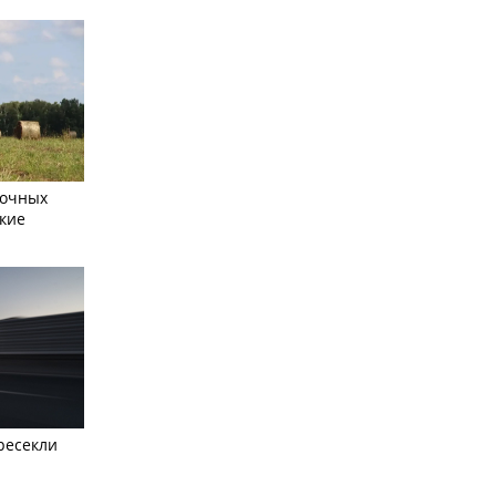
сочных
кие
ресекли