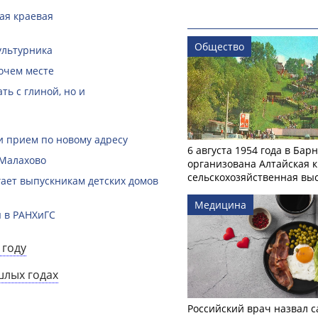
кая краевая
Общество
ультурника
очем месте
ть с глиной, но и
и прием по новому адресу
6 августа 1954 года в Бар
 Малахово
организована Алтайская 
сельскохозяйственная вы
гает выпускникам детских домов
Медицина
 в РАНХиГС
 году
шлых годах
Российский врач назвал 