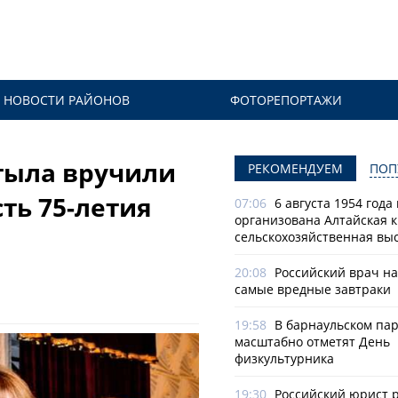
НОВОСТИ РАЙОНОВ
ФОТОРЕПОРТАЖИ
тыла вручили
РЕКОМЕНДУЕМ
ПОП
ть 75-летия
07:06
6 августа 1954 года
организована Алтайская 
сельскохозяйственная вы
20:08
Российский врач н
самые вредные завтраки
19:58
В барнаульском па
масштабно отметят День
физкультурника
19:30
Российский юрист 