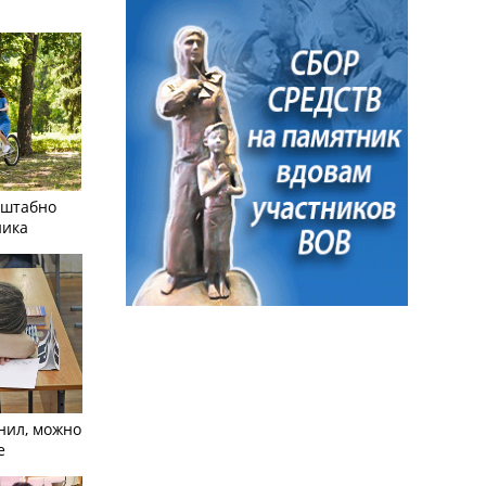
сштабно
ника
нил, можно
е