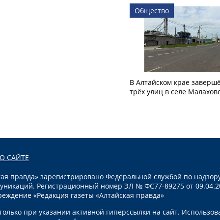
Общество
В Алтайском крае заверш
трёх улиц в селе Малахов
О САЙТЕ
я правда» зарегистрировано Федеральной службой по надзору
уникаций. Регистрационный номер ЭЛ № ФС77-89275 от 09.04.2
реждение «Редакция газеты «Алтайская правда»
олько при указании активной гиперссылки на сайт. Использов