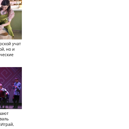
рской учат
ой, но и
ческие
шают
валь
Играй,