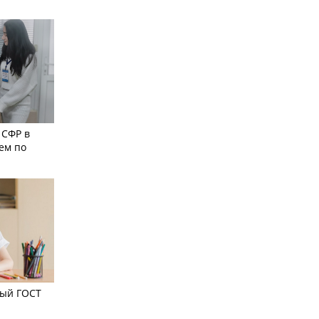
 СФР в
ем по
вый ГОСТ