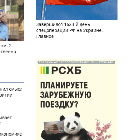
Завершился 1623-й день
спецоперации РФ на Украине.
Главное
ки. 2
ственно
РЕКЛАМА АО "РОССЕЛЬХОЗБАНК". ИНН 772511448.
снил смысл
звитии
у
ивает
х
экономике