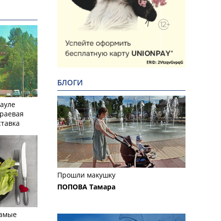
БЛОГИ
науле
краевая
ставка
Прошли макушку
ПОПОВА Тамара
самые