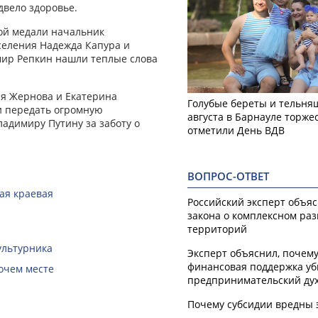
двело здоровье.
ой медали начальник
аселения Надежда Капура и
мир Репкин нашли теплые слова
ия Жернова и Екатерина
Голубые береты и тельняш
и передать огромную
августа в Барнауле торже
ладимиру Путину за заботу о
отметили День ВДВ
ВОПРОС-ОТВЕТ
кая краевая
Российский эксперт объя
закона о комплексном ра
территорий
ультурника
Эксперт объяснил, почем
финансовая поддержка уб
очем месте
предпринимательский ду
Почему субсидии вредны 