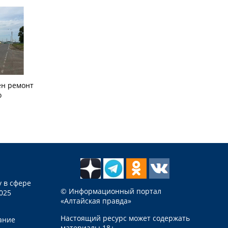
ён ремонт
о
 в сфере
© Информационный портал
025
«Алтайская правда»
Настоящий ресурс может содержать
ание
материалы 18+