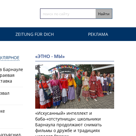
ZEITUNG FÜR DICH
РЕКЛАМА
«ЭТНО - МЫ»
УЛЯРНОЕ
 в Барнауле
краевая
ставка
азвал
рке
«Искусанный» интеллект и
баба-«отступница»: школьники
Барнаула продолжают снимать
фильмы о дружбе и традициях
разъяснил,