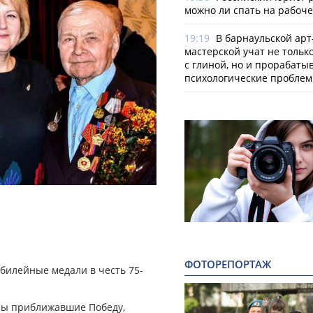
можно ли спать на рабоч
19:19
В барнаульской арт
мастерской учат не тольк
с глиной, но и прорабаты
психологические пробле
ФОТОРЕПОРТАЖ
билейные медали в честь 75-
йны приближавшие Победу,