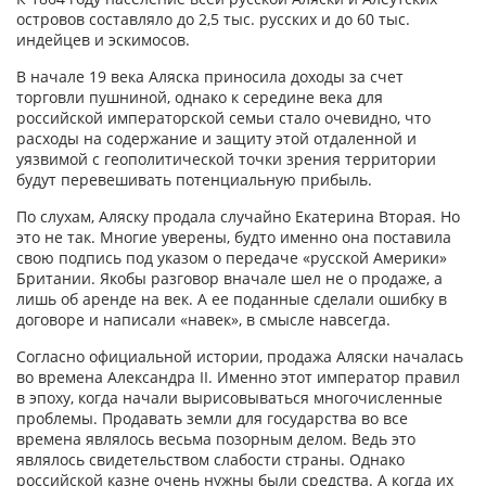
островов составляло до 2,5 тыс. русских и до 60 тыс.
индейцев и эскимосов.
В начале 19 века Аляска приносила доходы за счет
торговли пушниной, однако к середине века для
российской императорской семьи стало очевидно, что
расходы на содержание и защиту этой отдаленной и
уязвимой с геополитической точки зрения территории
будут перевешивать потенциальную прибыль.
По слухам, Аляску продала случайно Екатерина Вторая. Но
это не так. Многие уверены, будто именно она поставила
свою подпись под указом о передаче «русской Америки»
Британии. Якобы разговор вначале шел не о продаже, а
лишь об аренде на век. А ее поданные сделали ошибку в
договоре и написали «навек», в смысле навсегда.
Согласно официальной истории, продажа Аляски началась
во времена Александра II. Именно этот император правил
в эпоху, когда начали вырисовываться многочисленные
проблемы. Продавать земли для государства во все
времена являлось весьма позорным делом. Ведь это
являлось свидетельством слабости страны. Однако
российской казне очень нужны были средства. А когда их