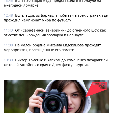
13:45
Более 30 видов меда представили в Барнауле на
ежегодной ярмарке
12:48
Болельщик из Барнаула побывал в трех странах, где
проходил чемпионат мира по футболу
11:43
От «Сарафанной вечеринки» до огненного шоу: как
отметят День рождения зоопарка в Барнауле
11:08
На малой родине Михаила Евдокимова проходят
мероприятия, посвященные его памяти
10:39
Виктор Томенко и Александр Романенко поздравили
жителей Алтайского края с Днем физкультурника