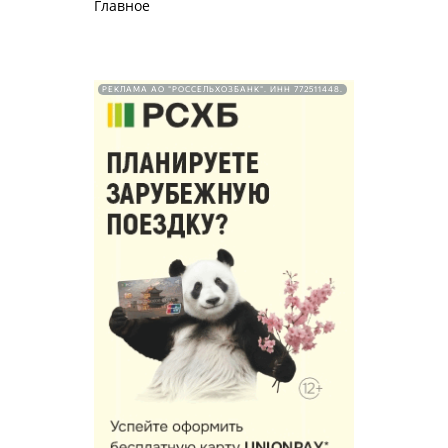
Главное
РЕКЛАМА АО "РОССЕЛЬХОЗБАНК". ИНН 772511448.