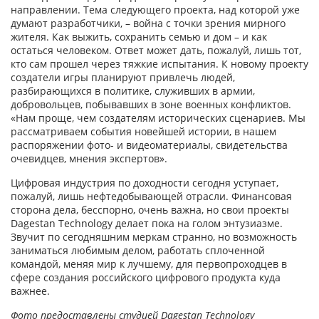
направлении. Тема следующего проекта, над которой уже
думают разработчики, – война с точки зрения мирного
жителя. Как выжить, сохранить семью и дом – и как
остаться человеком. Ответ может дать, пожалуй, лишь тот,
кто сам прошел через тяжкие испытания. К новому проекту
создатели игры планируют привлечь людей,
разбирающихся в политике, служивших в армии,
добровольцев, побывавших в зоне военных конфликтов.
«Нам проще, чем создателям исторических сценариев. Мы
рассматриваем события новейшей истории, в нашем
распоряжении фото- и видео­материалы, свидетельства
очевидцев, мнения экспертов».
Цифровая индустрия по доходности сегодня уступает,
пожалуй, лишь нефтедобывающей отрасли. Финансовая
сторона дела, бесспорно, очень важна, но свои проекты
Dagestan Technology делает пока на голом энтузиазме.
Звучит по сегодняшним меркам странно, но возможность
заниматься любимым делом, работать сплоченной
командой, меняя мир к лучшему, для первопроходцев в
сфере создания российского цифрового продукта куда
важнее.
Фото предоставлены студией Dagestan Technology