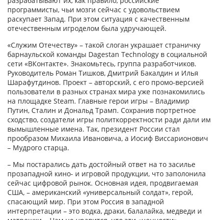
разрабатывают их, как правило, российские
программисты, чьи мозги сейчас с удовольствием
раскупает Запад. При этом ситуация с качественным
отечественным игроделом была удручающей.
«Служим Отечеству» – такой слоган украшает страничку
барнаульской команды Dagestan Technology в социальной
сети «ВКонтакте». Знакомьтесь, группа разработчиков.
Руководитель Роман Тишков, Дмитрий Бакалдин и Илья
Шарафутдинов. Проект – авторский, с его промо-версией
пользователи в разных странах мира уже познакомились
на площадке Steam. Главные герои игры – Владимир
Путин, Сталин и Дональд Трамп. Сохранив портретное
сходство, создатели игры политкорректности ради дали им
вымышленные имена. Так, президент России стал
прообразом Михаила Ивановича, а Иосиф Виссарионович
– Мудрого старца.
– Мы постарались дать достойный ответ на то засилье
прозападной кино- и игровой продукции, что заполонила
сейчас цифровой рынок. Основная идея, продвигаемая
США, – американский «универсальный солдат», герой,
спасающий мир. При этом Россия в западной
интерпретации – это водка, драки, балалайка, медведи и