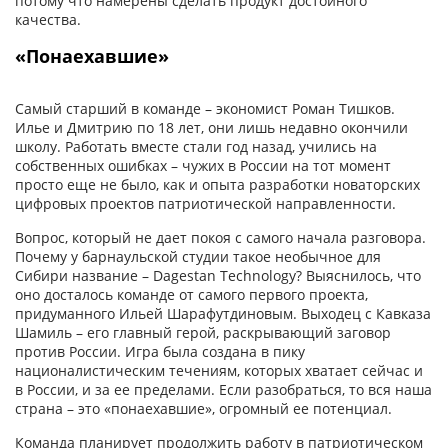
потому что намерены сделать продукт достойного
качества.
«Понаехавшие»
Самый старший в команде – экономист Роман Тишков.
Илье и Дмитрию по 18 лет, они лишь недавно окончили
школу. Работать вместе стали год назад, учились на
собственных ошибках – чужих в России на тот момент
просто еще не было, как и опыта разработки новаторских
цифровых проектов патриотической направленности.
Вопрос, который не дает покоя с самого начала разговора.
Почему у барнаульской студии такое необычное для
Сибири название – Dagestan Technology? Выяснилось, что
оно досталось команде от самого первого проекта,
придуманного Ильей Шарафутдиновым. Выходец с Кавказа
Шамиль – его главный герой, раскрывающий заговор
против России. Игра была создана в пику
националистическим течениям, которых хватает сейчас и
в России, и за ее пределами. Если разобраться, то вся наша
страна – это «понаехавшие», огромный ее потенциал.
Команда планирует продолжить работу в патриотическом