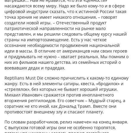
матрешки... Нам не нравится, что эти «ценности»
насаждаются всему миру. Надо же было кому-то и в сфере
цифровой индустрии сказать, что к истинной России такая
точка зрения не имеет никакого отношения, – говорят
создатели новой игры. – Отечественный продукт
патриотической направленности на рынке мало
представлен, и мы решили следовать общему курсу нашей
страны на импортозамещение. Есть у нас четкое
осознание необходимости продвижения национальной
идеи в массы. В отличие от американцев нам своих героев
и придумывать не нужно – хватает реальных. Мы помним о
них из фильмов нашего детства, из семейных историй о
воевавших дедах и прадедах.
Reptilians Must Die сложно причислить к какому-то единому
жанру. Есть в ней элементы сатиры, квеста, «бродилок» и
«стрелялок», без которых не бывает хорошей игрушки.
Михаил Иванович сражается против инопланетного
вторжения рептилоидов. Его советчик – Мудрый старец, а
соратник не кто иной, как Дональд Трамп. Вместе они
противостоят внешнему злу и спасают планету.
По словам разработчиков, релиз намечен на конец января.
С выпуском готовой игры они не особенно торопятся,