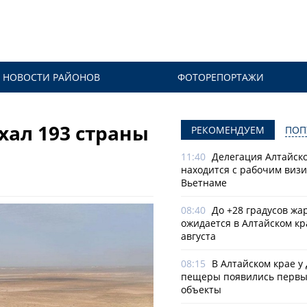
НОВОСТИ РАЙОНОВ
ФОТОРЕПОРТАЖИ
хал 193 страны
РЕКОМЕНДУЕМ
ПОП
11:40
Делегация Алтайско
находится с рабочим визи
Вьетнаме
08:40
До +28 градусов жа
ожидается в Алтайском кр
августа
08:15
В Алтайском крае у
пещеры появились первы
объекты