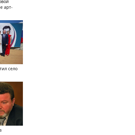
овой
е арт-
тил село
в