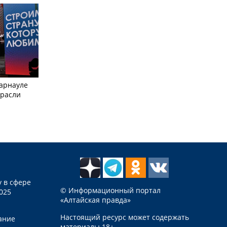
Барнауле
трасли
 в сфере
© Информационный портал
025
«Алтайская правда»
Настоящий ресурс может содержать
ание
материалы 18+