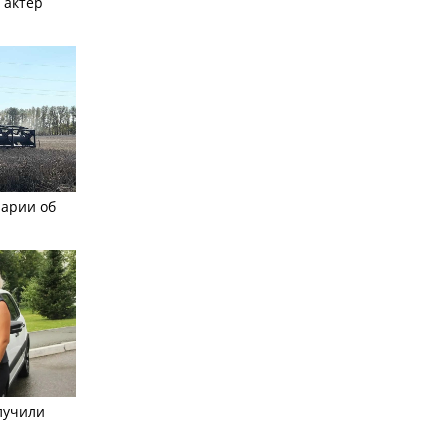
 актер
рарии об
лучили