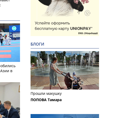
х
БЛОГИ
робились
 Азии в
Прошли макушку
ПОПОВА Тамара