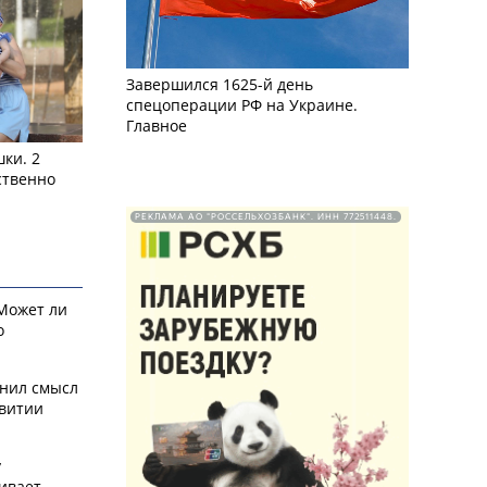
Завершился 1625-й день
спецоперации РФ на Украине.
Главное
ки. 2
ственно
РЕКЛАМА АО "РОССЕЛЬХОЗБАНК". ИНН 772511448.
 Может ли
о
снил смысл
звитии
у
ивает