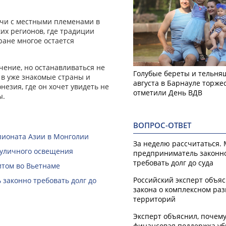
ечи с местными племенами в
ких регионов, где традиции
ране многое остается
чение, но останавливаться не
Голубые береты и тельняш
 в уже знакомые страны и
августа в Барнауле торже
незия, где он хочет увидеть не
отметили День ВДВ
ы.
ВОПРОС-ОТВЕТ
пионата Азии в Монголии
За неделю рассчитаться.
 уличного освещения
предприниматель законн
требовать долг до суда
итом во Вьетнаме
Российский эксперт объя
законно требовать долг до
закона о комплексном ра
территорий
Эксперт объяснил, почем
финансовая поддержка уб