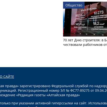
Общество
70 лет Дню строителя: в 
чествовали работников о
О САЙТЕ
я правда» зарегистрировано Федеральной службой по надзору
уникаций. Регистрационный номер ЭЛ № ФС77-89275 от 09.04.2
реждение «Редакция газеты «Алтайская правда»
олько при указании активной гиперссылки на сайт. Использов