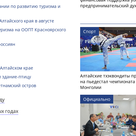
предпринимательский ду
ании по развитию туризма и
лтайского края в августе
туризма на ООПТ Красноярского
Спорт
россиян
 Алтайском крае
Алтайские тхэквондиты п
и здание-птицу
на пьедестал чемпионата
етнамский остров
Монголии
ду
Официально
ых годах