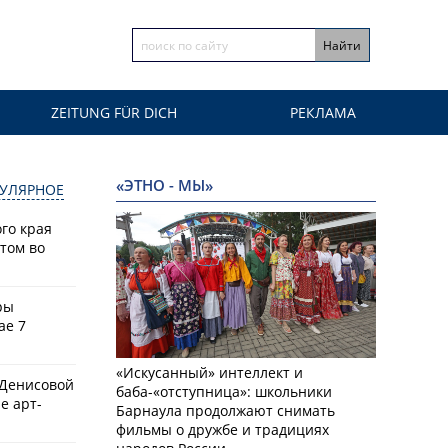
ZEITUNG FÜR DICH
РЕКЛАМА
«ЭТНО - МЫ»
УЛЯРНОЕ
го края
том во
ры
ае 7
«Искусанный» интеллект и
 Денисовой
баба-«отступница»: школьники
е арт-
Барнаула продолжают снимать
фильмы о дружбе и традициях