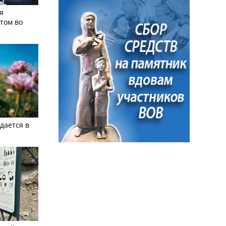
я
том во
дается в