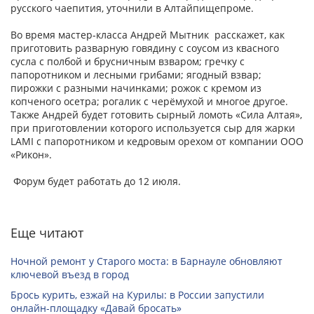
русского чаепития, уточнили в Алтайпищепроме.
Во время мастер‑класса Андрей Мытник расскажет, как
приготовить разварную говядину с соусом из квасного
сусла с полбой и брусничным взваром; гречку с
папоротником и лесными грибами; ягодный взвар;
пирожки с разными начинками; рожок с кремом из
копченого осетра; рогалик с черёмухой и многое другое.
Также Андрей будет готовить сырный ломоть «Сила Алтая»,
при приготовлении которого используется сыр для жарки
LAMI с папоротником и кедровым орехом от компании ООО
«Рикон».
Форум будет работать до 12 июля.
Еще читают
Ночной ремонт у Старого моста: в Барнауле обновляют
ключевой въезд в город
Брось курить, езжай на Курилы: в России запустили
онлайн-­площадку «Давай бросать»