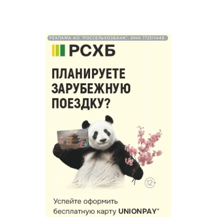
РЕКЛАМА АО "РОССЕЛЬХОЗБАНК". ИНН 772511448.