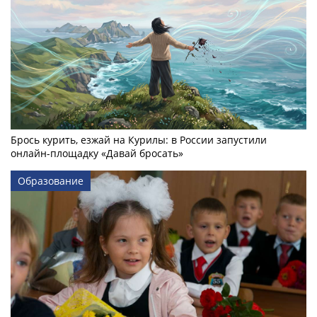
Брось курить, езжай на Курилы: в России запустили
онлайн-­площадку «Давай бросать»
Образование