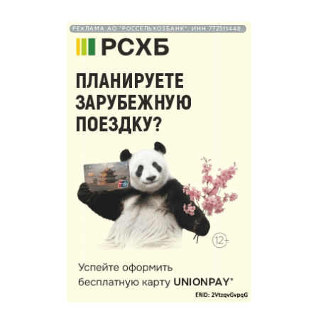
РЕКЛАМА АО "РОССЕЛЬХОЗБАНК". ИНН 772511448.