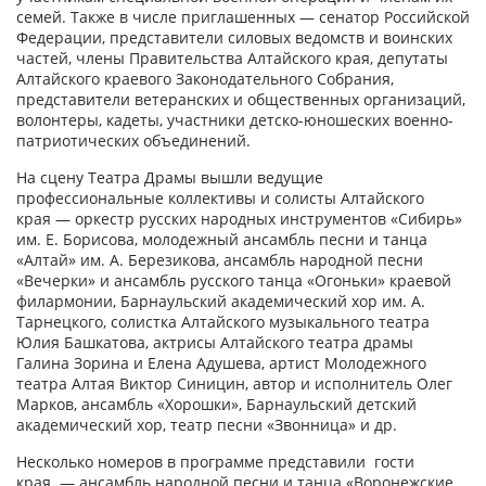
семей. Также в числе приглашенных — сенатор Российской
Федерации, представители силовых ведомств и воинских
частей, члены Правительства Алтайского края, депутаты
Алтайского краевого Законодательного Собрания,
представители ветеранских и общественных организаций,
волонтеры, кадеты, участники детско-юношеских военно-
патриотических объединений.
На сцену Театра Драмы вышли ведущие
профессиональные коллективы и солисты Алтайского
края — оркестр русских народных инструментов «Сибирь»
им. Е. Борисова, молодежный ансамбль песни и танца
«Алтай» им. А. Березикова, ансамбль народной песни
«Вечерки» и ансамбль русского танца «Огоньки» краевой
филармонии, Барнаульский академический хор им. А.
Тарнецкого, солистка Алтайского музыкального театра
Юлия Башкатова, актрисы Алтайского театра драмы
Галина Зорина и Елена Адушева, артист Молодежного
театра Алтая Виктор Синицин, автор и исполнитель Олег
Марков, ансамбль «Хорошки», Барнаульский детский
академический хор, театр песни «Звонница» и др.
Несколько номеров в программе представили гости
края — ансамбль народной песни и танца «Воронежские