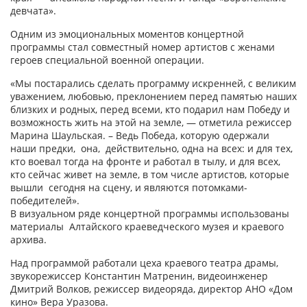
девчата».
Одним из эмоциональных моментов концертной
программы стал совместный номер артистов с женами
героев специальной военной операции.
«Мы постарались сделать программу искренней, с великим
уважением, любовью, преклонением перед памятью наших
близких и родных, перед всеми, кто подарил нам Победу и
возможность жить на этой на земле, — отметила режиссер
Марина Шаульская. – Ведь Победа, которую одержали
наши предки, она, действительно, одна на всех: и для тех,
кто воевал тогда на фронте и работал в тылу, и для всех,
кто сейчас живет на земле, в том числе артистов, которые
вышли сегодня на сцену, и являются потомками-
победителей».
В визуальном ряде концертной программы использованы
материалы Алтайского краеведческого музея и краевого
архива.
Над программой работали цеха краевого театра драмы,
звукорежиссер Константин Матренин, видеоинженер
Дмитрий Волков, режиссер видеоряда, директор АНО «Дом
кино» Вера Уразова.