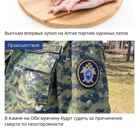
Вьетнам впервые купил на Алтае партию куриных лапок
Происшествия
В Камне-на-Оби мужчину будут судить за причинение
смерти по неосторожности