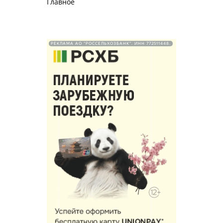
Главное
РЕКЛАМА АО "РОССЕЛЬХОЗБАНК". ИНН 772511448.