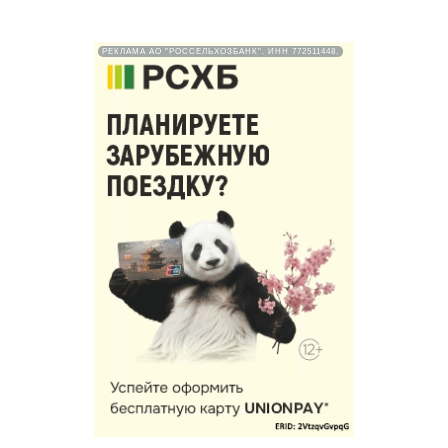
РЕКЛАМА АО "РОССЕЛЬХОЗБАНК". ИНН 772511448.