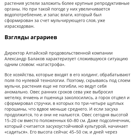
растения успели заложить более крупные репродуктивные
органы. Но при такой погоде у них увеличивается
водопотребление, и запас влаги, который был
сформирован за счет мульчирующего слоя, уже
израсходован.
Взгляды аграриев
Директор Алтайской продовольственной компании
Александр Балаков характеризует сложившуюся ситуацию
одним словом: «катастрофа».
Все хозяйства, которые входят в его холдинг, обрабатывают
поля по нулевой технологии. Поэтому, скрываясь под слоем
мульчи, растения еще не погибли, но ведут себя
аномально. Овес ранних сроков сева уже выбросил
метелку, ячмень и пшеница заколосились, а горох отцвел и
сформировал стручки, в которых по три-четыре щуплых
горошины, что вдвое меньше среднего. И если засуха
продолжится, то и они не нальются. Овес сегодня высотой
15–20 см вместо положенных 60–80 см. Даже подсолнечник,
который считается засухоустойчивой культурой, начинает
«садиться». Его высота сейчас 45–50 см, и дней через