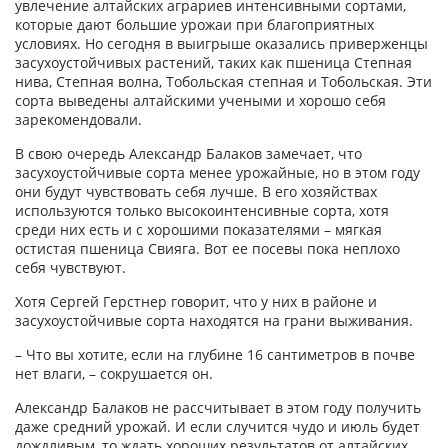
увлечение алтайских аграриев интенсивными сортами,
которые дают большие урожаи при благоприятных
условиях. Но сегодня в выигрыше оказались приверженцы
засухоустойчивых растений, таких как пшеница Степная
нива, Степная волна, Тобольская степная и Тобольская. Эти
сорта выведены алтайскими учеными и хорошо себя
зарекомендовали.
В свою очередь Александр Балаков замечает, что
засухоустойчивые сорта менее урожайные, но в этом году
они будут чувствовать себя лучше. В его хозяйствах
используются только высокоинтенсивные сорта, хотя
среди них есть и с хорошими показателями – мягкая
остистая пшеница Свияга. Вот ее посевы пока неплохо
себя чувствуют.
Хотя Сергей Герстнер говорит, что у них в районе и
засухоустойчивые сорта находятся на грани выживания.
– Что вы хотите, если на глубине 16 сантиметров в почве
нет влаги, – сокрушается он.
Александр Балаков не рассчитывает в этом году получить
даже средний урожай. И если случится чудо и июль будет
дождливым, то ждать хороших результатов от алтайских