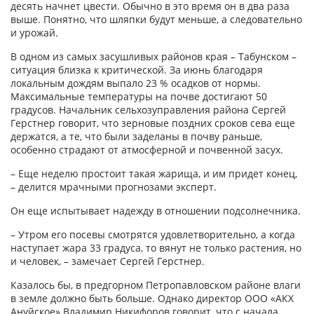
десять начнет цвести. Обычно в это время он в два раза
выше. Понятно, что шляпки будут меньше, а следовательно
и урожай.
В одном из самых засушливых районов края – Табунском –
ситуация близка к критической. За июнь благодаря
локальным дождям выпало 23 % осадков от нормы.
Максимальные температуры на почве достигают 50
градусов. Начальник сельхозуправления района Сергей
Герстнер говорит, что зерновые поздних сроков сева еще
держатся, а те, что были заделаны в почву раньше,
особенно страдают от атмосферной и почвенной засух.
– Еще неделю простоит такая жарища, и им придет конец,
– делится мрачными прогнозами эксперт.
Он еще испытывает надежду в отношении подсолнечника.
– Утром его посевы смотрятся удовлетворительно, а когда
наступает жара 33 градуса, то вянут не только растения, но
и человек, – замечает Сергей Герстнер.
Казалось бы, в предгорном Петропавловском районе влаги
в земле должно быть больше. Однако директор ООО «АКХ
Ануйское» Владимир Никифоров говорит, что с начала