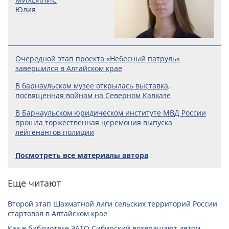
Юлия
Очередной этап проекта «Небесный патруль»
завершился в Алтайском крае
В барнаульском музее открылась выставка,
посвященная войнам на Северном Кавказе
В Барнаульском юридическом институте МВД России
прошла торжественная церемония выпуска
лейтенантов полиции
Посмотреть все материалы автора
Еще читают
Второй этап Шахматной лиги сельских территорий России
стартовал в Алтайском крае
Как в библиотеке ЗАТО Сибирский возвращают детям