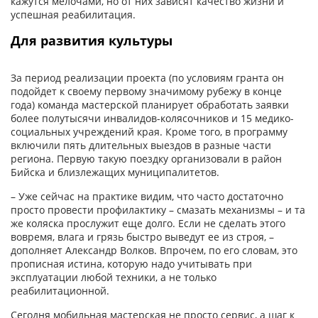
кажутся мелочами, но от них зависят качество жизни и
успешная реабилитация.
Для развития культуры
За период реализации проекта (по условиям гранта он
подойдет к своему первому значимому рубежу в конце
года) команда мастерской планирует обработать заявки
более полутысячи инвалидов-колясочников и 15 медико-
социальных учреждений края. Кроме того, в программу
включили пять длительных выездов в разные части
региона. Первую такую поездку организовали в район
Бийска и близлежащих муниципалитетов.
– Уже сейчас на практике видим, что часто достаточно
просто провести профилактику – смазать механизмы – и та
же коляска прослужит еще долго. Если не сделать этого
вовремя, влага и грязь быстро выведут ее из строя, –
дополняет Александр Волков. Впрочем, по его словам, это
прописная истина, которую надо учитывать при
эксплуатации любой техники, а не только
реабилитационной.
Сегодня мобильная мастерская не просто сервис, а шаг к