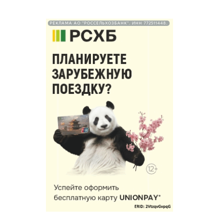
РЕКЛАМА АО "РОССЕЛЬХОЗБАНК". ИНН 772511448.