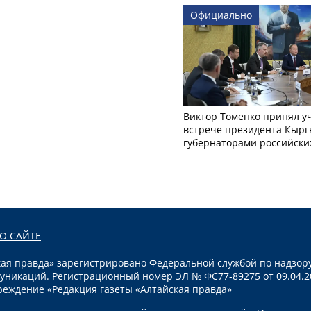
Официально
Виктор Томенко принял у
встрече президента Кырг
губернаторами российски
О САЙТЕ
я правда» зарегистрировано Федеральной службой по надзору
уникаций. Регистрационный номер ЭЛ № ФС77-89275 от 09.04.2
реждение «Редакция газеты «Алтайская правда»