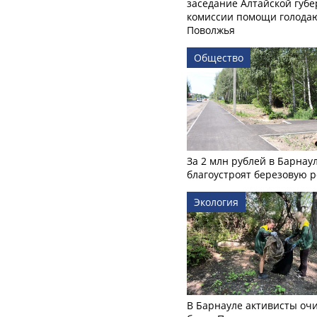
заседание Алтайской губе
комиссии помощи голод
Поволжья
Общество
За 2 млн рублей в Барнау
благоустроят березовую 
Экология
В Барнауле активисты оч