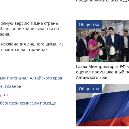
 полную версию гимна страны
Общество
 Исполнение записывается на
июня.
я исключения лишнего шума. Из
 появится на страницах
Глава Минпромторга РФ в
оценил промышленный п
Алтайского края
й потенциал Алтайского края
е. Главное
Общество
уста
губернской комиссии помощи