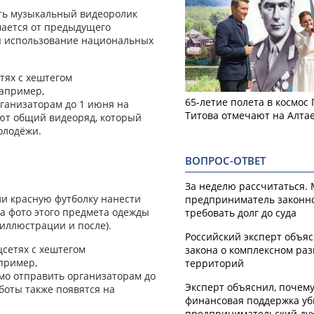
ять музыкальный видеоролик
мается от предыдущего
я использование национальных
тях с хештегом
апример,
65-летие полета в космос
ганизаторам до 1 июня на
Титова отмечают на Алта
ают общий видеоряд, который
олодёжи.
ВОПРОС-ОТВЕТ
За неделю рассчитаться.
ли красную футболку нанести
предприниматель законн
а фото этого предмета одежды
требовать долг до суда
 иллюстрации и после).
Российский эксперт объя
цсетях с хештегом
закона о комплексном ра
пример,
территорий
мо отправить организаторам до
Эксперт объяснил, почем
аботы также появятся на
финансовая поддержка уб
предпринимательский ду