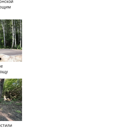
рнской
ающим
ле
рощу
истили