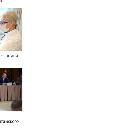
а
з записи
л
лтайского