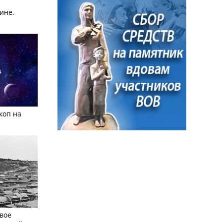
ине.
коп на
вое