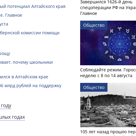
Завершился 1626-й день
й потенциал Алтайского края
спецоперации РФ на Укра
Главное
е. Главное
уста
Общество
губернской комиссии помощи
 рощу
зывает, почему школьники
Соблюдайте режим. Горос
неделю с 8 по 14 августа
ился в Алтайском крае
36 млрд рублей на поддержку
Общество
 году
шлых годах
105 лет назад прошло пер