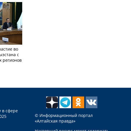
частие во
ызстана с
х регионов
 в сфере
© Информационный портал
025
«Алтайская правда»
Настоящий ресурс может содержать