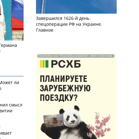
Завершился 1626-й день
спецоперации РФ на Украине.
Главное
 Германа
е
РЕКЛАМА АО "РОССЕЛЬХОЗБАНК". ИНН 772511448.
 Может ли
о
снил смысл
звитии
у
ивает
х