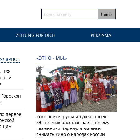
ZEITUNG FÜR DICH
РЕКЛАМА
«ЭТНО - МЫ»
УЛЯРНОЕ
а РФ
енный
ая
 Гороскоп
та
ло первое
Кокошники, руны и тухья: проект
рнской
«Этно -мы» рассказывает, почему
ающим
школьники Барнаула взялись
снимать кино о народах России