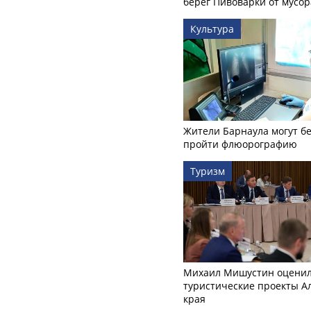
берег Пивоварки от мусор
Культура
Жители Барнаула могут бе
пройти флюорографию
Туризм
Михаил Мишустин оцени
туристические проекты А
края