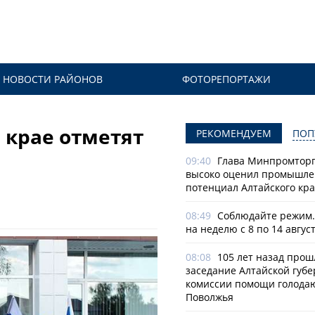
НОВОСТИ РАЙОНОВ
ФОТОРЕПОРТАЖИ
 крае отметят
РЕКОМЕНДУЕМ
ПОП
09:40
Глава Минпромторг
высоко оценил промышл
потенциал Алтайского кр
08:49
Соблюдайте режим.
на неделю с 8 по 14 авгус
08:08
105 лет назад прош
заседание Алтайской губе
комиссии помощи голод
Поволжья