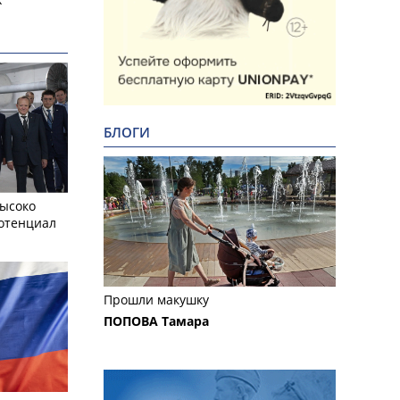
БЛОГИ
ысоко
отенциал
Прошли макушку
ПОПОВА Тамара