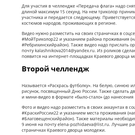
Для участия в челлендже «Передача флага» надо сн
длиной максимум 15 секунд. На нем триколор прини
участника и передается следующему. Приветствуетс
костюмов народов, проживающих в регионе.
Видео нужно разместить на своих страничках в соцсе
#МойТриколор22 и указанием района проживания (н
#Ребрихинскийрайон). Также видео надо прислать ор
почту kalashnikova2014@yandex.ru. Из роликов сдел
появится на интернет-площадках Краевого дворца м
Второй челлендж
Называется «Раскрась футболку». На белую, синюю и
рисунок, посвященный Дню России. Также сделать дв
и мини-видео в формате «было-стало» (до нанесения
Фото и видео надо разместить в своих аккаунтах в со
#КраскиРоссии22 и указанием места проживания (на
#Благовещенскийрайон). Также материалы необходи
9 июня на почту elena-pozhidaeva@list.ru. Лучшие р
страничках Краевого дворца молодежи.