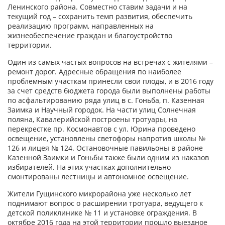
Ленинского района. Совместно ставим задачи и на
текущий год – сохранить темп развития, обеспечить
реализацию программ, направленных на
жизнеобеспечение граждан и благоустройство
территории.
Один из самых частых вопросов на встречах с жителями –
ремонт дорог. Адресные обращения по наиболее
проблемным участкам принесли свои плоды, и в 2016 году
за счет средств бюджета города были выполнены работы
по асфальтированию ряда улиц в с. Гоньба, п. Казенная
Заимка и Научный городок. На части улиц Солнечная
поляна, Кавалерийской построены тротуары, на
перекрестке пр. Космонавтов с ул. Юрина проведено
освещение, установлены светофоры напротив школы №
126 и лицея № 124. Остановочные павильоны в районе
Казенной Заимки и Гоньбы также были одним из наказов
избирателей. На этих участках дополнительно
смонтированы лестницы и автономное освещение.
Жители Гущинского микрорайона уже несколько лет
поднимают вопрос о расширении тротуара, ведущего к
детской поликлинике № 11 и установке ограждения. В
октябре 2016 года на этой территории прошло выездное