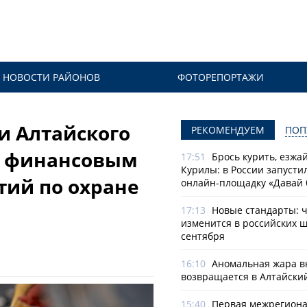
НОВОСТИ РАЙОНОВ
ФОТОРЕПОРТАЖИ
ли Алтайского
РЕКОМЕНДУЕМ
ПОП
за финансовым
17:51
Брось курить, езжа
Курилы: в России запусти
ий по охране
онлайн-­площадку «Давай 
17:13
Новые стандарты: 
изменится в российских ш
сентября
16:10
Аномальная жара в
возвращается в Алтайски
15:40
Первая межрегион