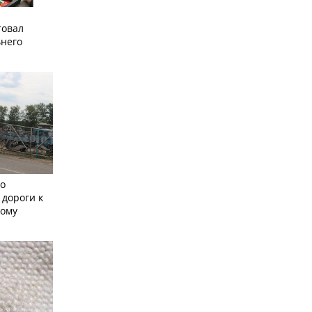
товал
него
но
 дороги к
кому