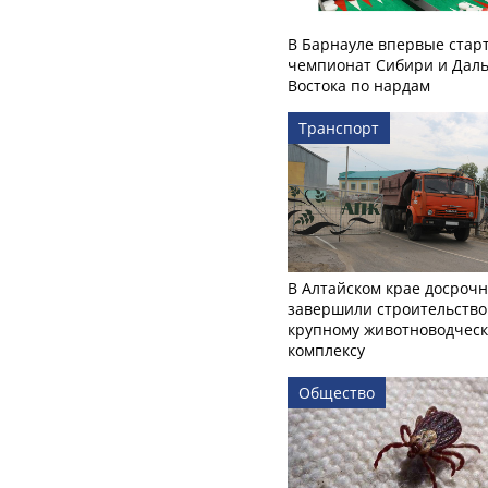
В Барнауле впервые стар
чемпионат Сибири и Даль
Востока по нардам
Транспорт
В Алтайском крае досроч
завершили строительство
крупному животноводчес
комплексу
Общество