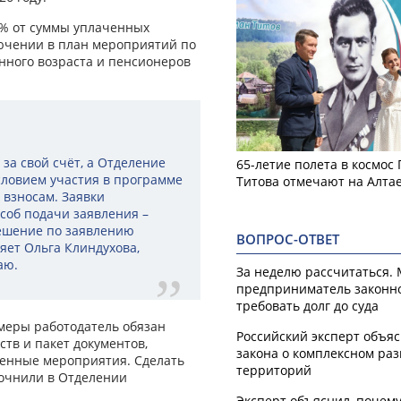
% от суммы уплаченных
ючении в план мероприятий по
нного возраста и пенсионеров
за свой счёт, а Отделение
65-летие полета в космос
словием участия в программе
Титова отмечают на Алта
 взносам. Заявки
соб подачи заявления –
Решение по заявлению
ВОПРОС-ОТВЕТ
яет Ольга Клиндухова,
аю.
За неделю рассчитаться.
предприниматель законн
требовать долг до суда
меры работодатель обязан
Российский эксперт объя
тв и пакет документов,
закона о комплексном ра
енные мероприятия. Сделать
территорий
точнили в Отделении
Эксперт объяснил, почем