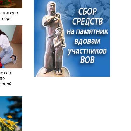
енится в
нтября
ок» в
по
тарной