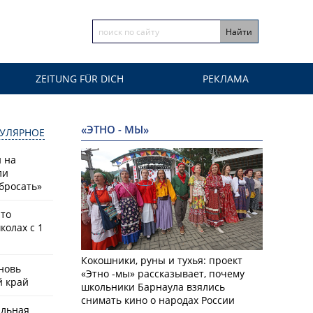
ZEITUNG FÜR DICH
РЕКЛАМА
«ЭТНО - МЫ»
УЛЯРНОЕ
й на
ли
бросать»
что
колах с 1
Кокошники, руны и тухья: проект
новь
«Этно -мы» рассказывает, почему
й край
школьники Барнаула взялись
снимать кино о народах России
альная