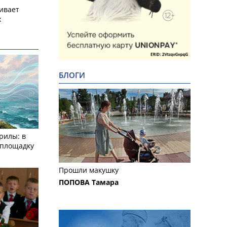
ивает
х
БЛОГИ
рилы: в
­площадку
Прошли макушку
ПОПОВА Тамара