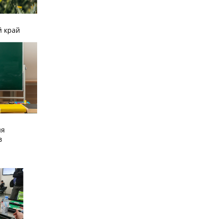
й край
ия
в