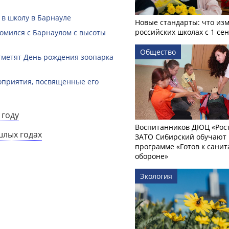
 в школу в Барнауле
Новые стандарты: что изм
российских школах с 1 се
омился с Барнаулом с высоты
Общество
тметят День рождения зоопарка
оприятия, посвященные его
 году
Воспитанников ДЮЦ «Рост
шлых годах
ЗАТО Сибирский обучают 
программе «Готов к сани
обороне»
Экология