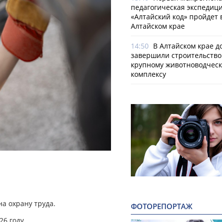
педагогическая экспедиц
«Алтайский код» пройдет 
Алтайском крае
14:50
В Алтайском крае д
завершили строительство
крупному животноводчес
комплексу
а охрану труда.
ФОТОРЕПОРТАЖ
6 году.