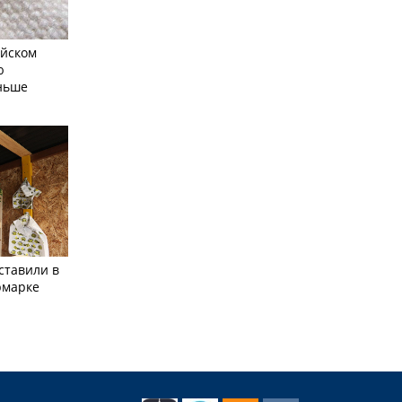
айском
ю
еньше
ставили в
рмарке