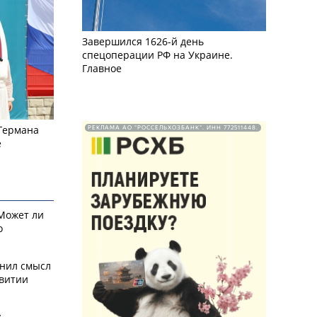
Завершился 1626-й день
спецоперации РФ на Украине.
Главное
 Германа
РЕКЛАМА АО "РОССЕЛЬХОЗБАНК". ИНН 772511448.
е
 Может ли
о
снил смысл
звитии
у