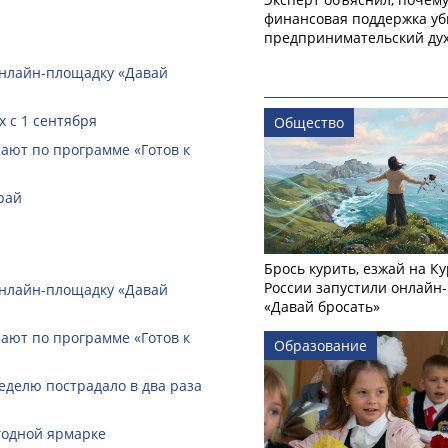
финансовая поддержка уб
предпринимательский ду
онлайн-­площадку «Давай
 с 1 сентября
Общество
ают по программе «Готов к
рай
Брось курить, езжай на Ку
России запустили онлайн-
онлайн-­площадку «Давай
«Давай бросать»
ают по программе «Готов к
Образование
еделю пострадало в два раза
годной ярмарке