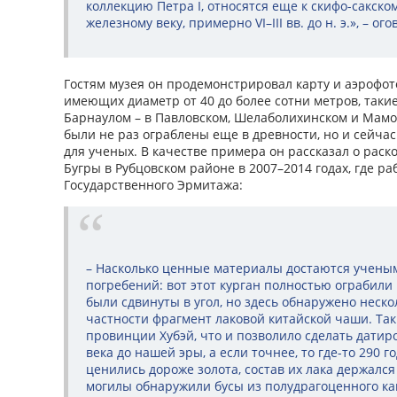
коллекцию Петра I, относятся еще к скифо-сакск
железному веку, примерно VI–III вв. до н. э.», – о
Гостям музея он продемонстрировал карту и аэрофот
имеющих диаметр от 40 до более сотни метров, таки
Барнаулом – в Павловском, Шелаболихинском и Мамо
были не раз ограблены еще в древности, но и сейч
для ученых. В качестве примера он рассказал о раск
Бугры в Рубцовском районе в 2007–2014 годах, где ра
Государственного Эрмитажа:
– Насколько ценные материалы достаются учены
погребений: вот этот курган полностью ограбили 
были сдвинуты в угол, но здесь обнаружено неско
частности фрагмент лаковой китайской чаши. Та
провинции Хубэй, что и позволило сделать датировк
века до нашей эры, а если точнее, то где-то 290 г
ценились дороже золота, состав их лака держался
могилы обнаружили бусы из полудрагоценного ка