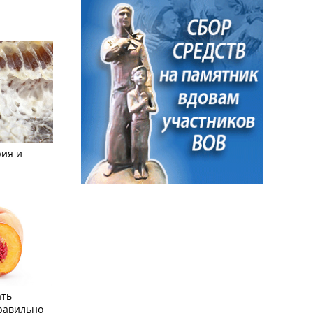
рия и
ать
равильно