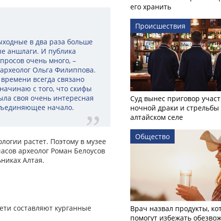
его хранить
Происшествия
ыходные в два раза больше
ые аншлаги. И публика
просов очень много, –
археолог Ольга Филиппова.
о времени всегда связано
 начинаю с того, что скифы
была своя очень интересная
Суд вынес приговор учас
объединяющее начало.
ночной драки и стрельбы
алтайском селе
Общество
логии растет. Поэтому в музее
часов археолог Роман Белоусов
никах Алтая.
рети составляют курганные
Врач назвал продукты, ко
помогут избежать обезво