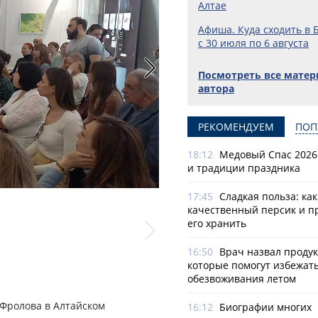
Алтае
Афиша. Куда сходить в 
с 30 июля по 6 августа
Посмотреть все мате
автора
РЕКОМЕНДУЕМ
ПОП
18:12
Медовый Спас 2026
и традиции праздника
17:45
Сладкая польза: ка
качественный персик и п
его хранить
16:50
Врач назвал продук
которые помогут избежат
обезвоживания летом
 Фролова в Алтайском
16:12
Биографии многих