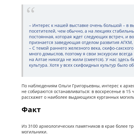
– Интерес к нашей выставке очень большой – в в
посетителей, чем обычно, а на лекциях стабильн
постоянная, которая ждет следующих встреч, и во
признается заведующая отделом развития АГКМ, 
– С темой раннего железного века, скифо-сакског
много домыслов, поэтому я свои экскурсии всегда
на Алтае никогда не жили (смеется). У нас здесь 
культура. Хотя у всех скифоидных культур было 
По наблюдениям Ольги Григорьевны, интерес к архео
не собираются останавливаться: в воскресенье в 15 
расскажет о наиболее выдающихся курганных могиль
Факт
Из 3100 археологических памятников в крае более т
могильники.