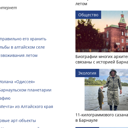
летом
Интернет
Общество
 правильно его хранить
льбы в алтайском селе
безвоживания летом
Биографии многих архите
связаны с историей Барн
Экология
Нолана «Одиссея»
Барнаульском планетарии
рафию
Мечта» из Алтайского края
11-килограммового сазан
в Барнауле
ервые арт-объекты