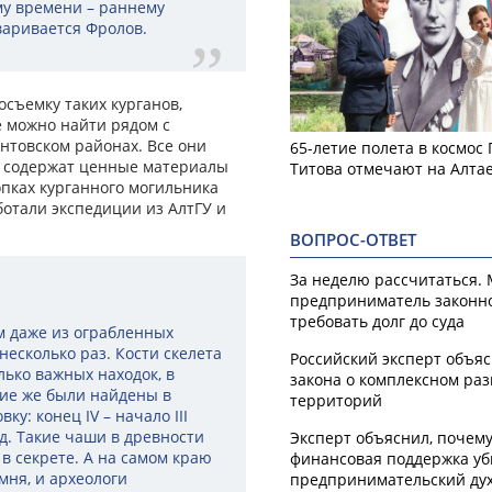
ому времени – раннему
говаривается Фролов.
осъемку таких курганов,
е можно найти рядом с
нтовском районах. Все они
65-летие полета в космос
ас содержат ценные материалы
Титова отмечают на Алта
опках курганного могильника
ботали экспедиции из АлтГУ и
ВОПРОС-ОТВЕТ
За неделю рассчитаться.
предприниматель законн
требовать долг до суда
м даже из ограбленных
несколько раз. Кости скелета
Российский эксперт объя
лько важных находок, в
закона о комплексном ра
кие же были найдены в
территорий
у: конец IV – начало III
од. Такие чаши в древности
Эксперт объяснил, почем
 в секрете. А на самом краю
финансовая поддержка уб
мня, и археологи
предпринимательский ду