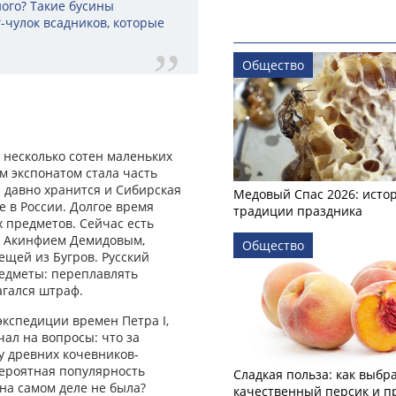
ного? Такие бусины
-чулок всадников, которые
Общество
 несколько сотен маленьких
м экспонатом стала часть
е давно хранится и Сибирская
Медовый Спас 2026: исто
е в России. Долгое время
традиции праздника
х предметов. Сейчас есть
 с Акинфием Демидовым,
Общество
ещей из Бугров. Русский
редметы: переплавлять
агался штраф.
экспедиции времен Петра I,
ал на вопросы: что за
у древних кочевников-
вероятная популярность
Сладкая польза: как выбр
на самом деле не была?
качественный персик и п