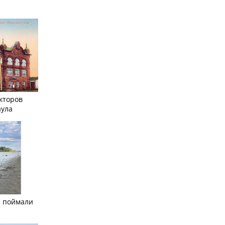
кторов
аула
а поймали