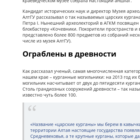
краеведческом музее собрала настоящий аншлаг.
Кандидат исторических наук и директор Музея архео
АлтГУ рассказывал о так называемых царских курган
Петра I. Нынешний археолекторий в АГКМ посвящен
блокбастеру «Кочевники. Покорители пространств и 
представлено более 800 предметов из собраний неск
числе из музея АлтГУ).
Ограблены в древности
Как рассказал ученый, самая многочисленная катего
нашем крае – курганные могильники: на 2013 год их 
могильник насчитывает от двух до пятидесяти кургано
Столь грандиозных сооружений древности – так назы
известно чуть более 100.
«Название «царские курганы» мы берем в кавычки,
территории Алтая настоящие государства появляю
Средневековья, а те крупные курганы, которые д