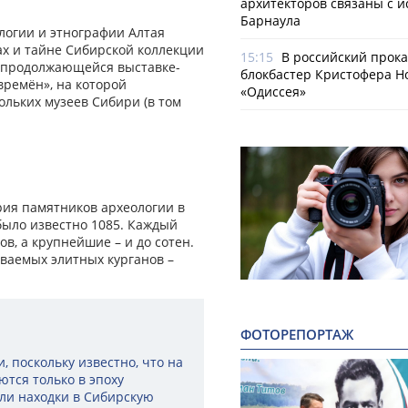
архитекторов связаны с 
Барнаула
логии и этнографии Алтая
ах и тайне Сибирской коллекции
15:15
В российский прок
 продолжающейся выставке-
блокбастер Кристофера Н
времён», на которой
«Одиссея»
ольких музеев Сибири (в том
рия памятников археологии в
было известно 1085. Каждый
в, а крупнейшие – и до сотен.
ваемых элитных курганов –
ФОТОРЕПОРТАЖ
 поскольку известно, что на
тся только в эпоху
али находки в Сибирскую