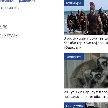
 «Человек играющий»
Культура
 фестиваль
году
лых годах
В российский прокат выш
блокбастер Кристофера Н
«Одиссея»
Экология
Из Тулы - в Барнаул: в зо
появились новые обитате
Общество