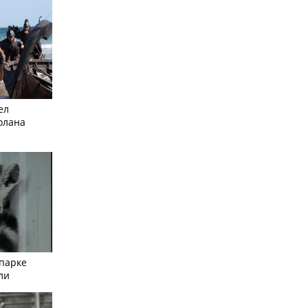
ел
олана
опарке
ли