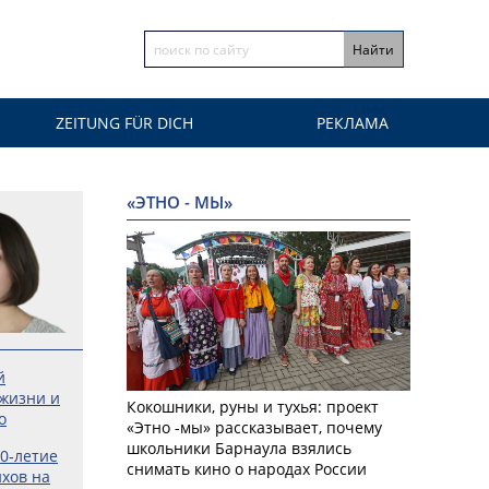
ZEITUNG FÜR DICH
РЕКЛАМА
«ЭТНО - МЫ»
й
 жизни и
Кокошники, руны и тухья: проект
о
«Этно -мы» рассказывает, почему
школьники Барнаула взялись
0‑летие
снимать кино о народах России
хов на