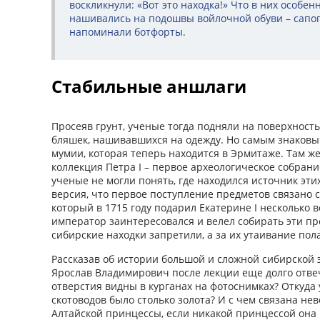
воскликнули: «Вот это находка!» Что в них особен
нашивались на подошвы войлочной обуви – сапог
напоминали ботфорты.
Стабильные аншлаги
Просеяв грунт, ученые тогда подняли на поверхность
бляшек, нашивавшихся на одежду. Но самым знаковы
мумии, которая теперь находится в Эрмитаже. Там ж
коллекция Петра I – первое археологическое собрани
ученые не могли понять, где находился источник эти
версия, что первое поступление предметов связано
который в 1715 году подарил Екатерине I несколько в
император заинтересовался и велел собирать эти п
сибирские находки запретили, а за их утаивание пол
Рассказав об истории большой и сложной сибирской 
Ярослав Владимирович после лекции еще долго отвеч
отверстия видны в курганах на фотоснимках? Откуда 
скотоводов было столько золота? И с чем связана не
Алтайской принцессы, если никакой принцессой она 