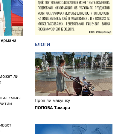
 Германа
БЛОГИ
е
 Может ли
о
снил смысл
Прошли макушку
звитии
ПОПОВА Тамара
у
ивает
х