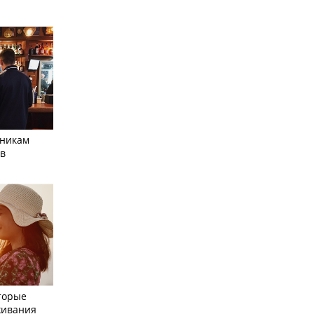
тникам
 в
торые
живания