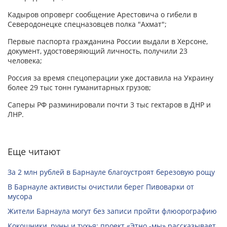
Кадыров опроверг сообщение Арестовича о гибели в
Северодонецке спецназовцев полка "Ахмат";
Первые паспорта гражданина России выдали в Херсоне,
документ, удостоверяющий личность, получили 23
человека;
Россия за время спецоперации уже доставила на Украину
более 29 тыс тонн гуманитарных грузов;
Саперы РФ разминировали почти 3 тыс гектаров в ДНР и
ЛНР.
Еще читают
За 2 млн рублей в Барнауле благоустроят березовую рощу
В Барнауле активисты очистили берег Пивоварки от
мусора
Жители Барнаула могут без записи пройти флюорографию
Кокошники, руны и тухья: проект «Этно -мы» рассказывает,