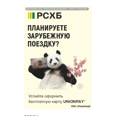
РЕКЛАМА АО "РОССЕЛЬХОЗБАНК". ИНН 772511448.