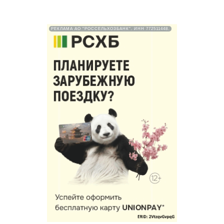
РЕКЛАМА АО "РОССЕЛЬХОЗБАНК". ИНН 772511448.