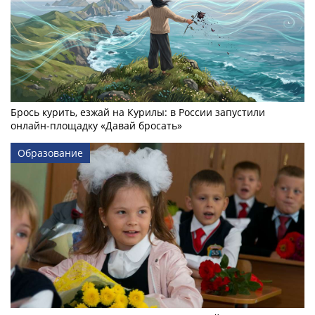
Брось курить, езжай на Курилы: в России запустили
онлайн-­площадку «Давай бросать»
Образование