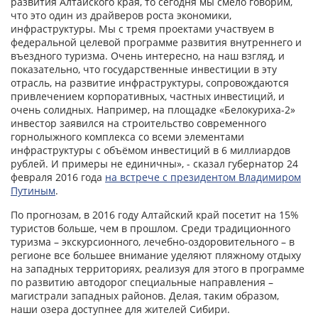
развития Алтайского края, то сегодня мы смело говорим,
что это один из драйверов роста экономики,
инфраструктуры. Мы с тремя проектами участвуем в
федеральной целевой программе развития внутреннего и
въездного туризма. Очень интересно, на наш взгляд, и
показательно, что государственные инвестиции в эту
отрасль, на развитие инфраструктуры, сопровождаются
привлечением корпоративных, частных инвестиций, и
очень солидных. Например, на площадке «Белокуриха-2»
инвестор заявился на строительство современного
горнолыжного комплекса со всеми элементами
инфраструктуры с объёмом инвестиций в 6 миллиардов
рублей. И примеры не единичны», - сказал губернатор 24
февраля 2016 года
на встрече с президентом Владимиром
Путиным
.
По прогнозам, в 2016 году Алтайский край посетит на 15%
туристов больше, чем в прошлом. Среди традиционного
туризма – экскурсионного, лечебно-оздоровительного – в
регионе все большее внимание уделяют пляжному отдыху
на западных территориях, реализуя для этого в программе
по развитию автодорог специальные направления –
магистрали западных районов. Делая, таким образом,
наши озера доступнее для жителей Сибири.