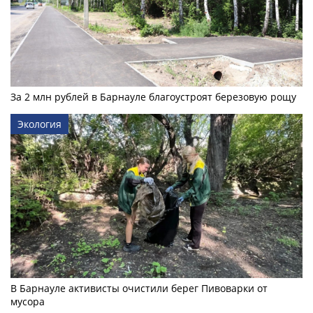
За 2 млн рублей в Барнауле благоустроят березовую рощу
Экология
В Барнауле активисты очистили берег Пивоварки от
мусора