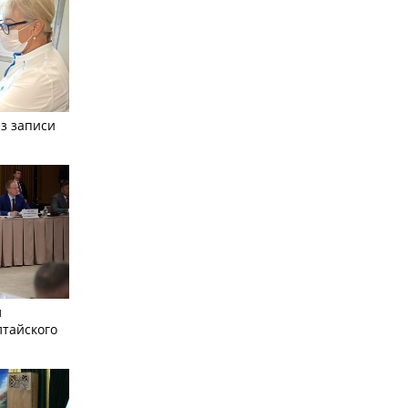
з записи
л
лтайского