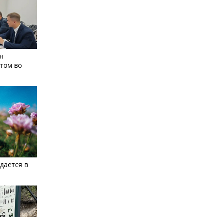
я
том во
дается в