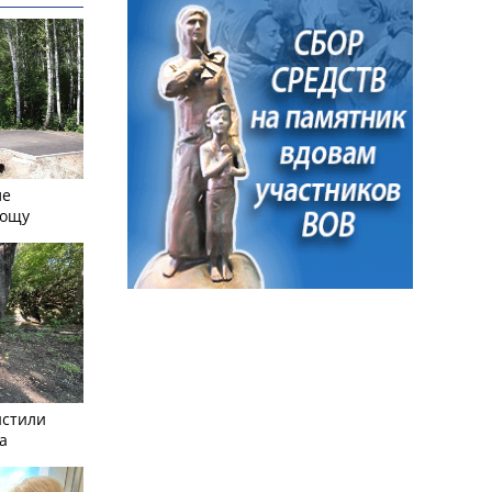
ле
рощу
истили
а