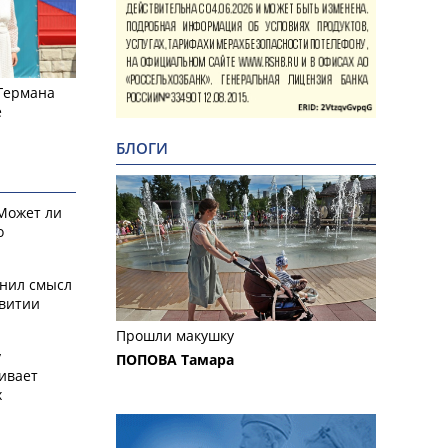
 Германа
е
БЛОГИ
 Может ли
о
снил смысл
звитии
Прошли макушку
у
ПОПОВА Тамара
ивает
х