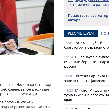
экономического развит
Посмотреть все мате
автора
РЕКОМЕНДУЕМ
ПОП
19:45
За 2 млн рублей в 
благоустроят березовую 
19:24
В Барнауле активи
очистили берег Пивоварк
мусора
18:40
Жители Барнаула мо
записи пройти флюорогр
ельства. Несколько лет назад
 Глеб Савенцев. Он рассказал
14:23
Михаил Мишустин 
 проекты они реализуют.
туристические проекты А
края
ет получить свежий
 задачи развития Алтайского