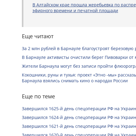
В Алтайском крае прошла жеребьевка по распр
эфирного времени и печатной площади
Еще читают
За 2 млн рублей в Барнауле благоустроят березовую
В Барнауле активисты очистили берег Пивоварки от 
Жители Барнаула могут без записи пройти флюорог
Кокошники, руны и тухья: проект «Этно -мы» расска
Барнаула взялись снимать кино о народах России
Еще по теме
Завершился 1625-й день спецоперации РФ на Украин
Завершился 1624-й день спецоперации РФ на Украин
Завершился 1621-й день спецоперации РФ на Украин
Завершился 1620-й день спецоперации РФ на Украин