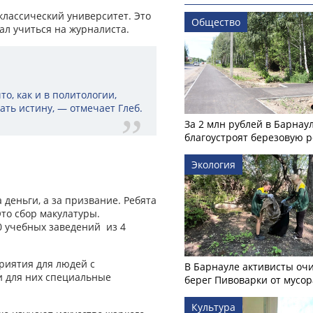
классический университет. Это
Общество
ал учиться на журналиста.
о, как и в политологии,
ать истину, — отмечает Глеб.
За 2 млн рублей в Барнау
благоустроят березовую 
Экология
деньги, а за призвание. Ребята
Это сбор макулатуры.
0 учебных заведений из 4
приятия для людей с
В Барнауле активисты оч
 для них специальные
берег Пивоварки от мусор
Культура