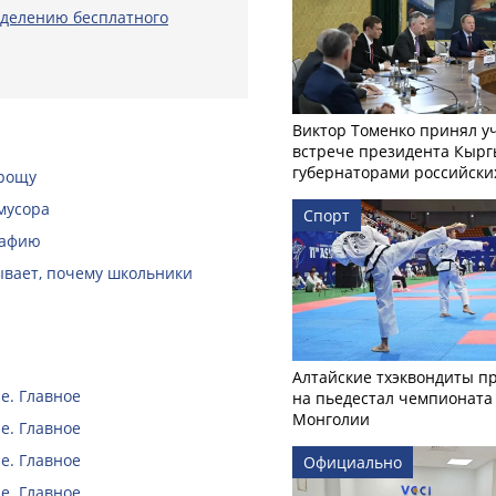
еделению бесплатного
Виктор Томенко принял у
встрече президента Кырг
губернаторами российски
 рощу
мусора
Спорт
рафию
зывает, почему школьники
Алтайские тхэквондиты п
е. Главное
на пьедестал чемпионата
Монголии
е. Главное
е. Главное
Официально
е. Главное