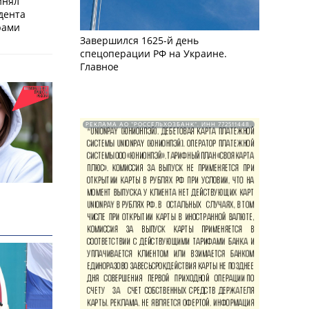
инял
дента
рами
Завершился 1625-й день
спецоперации РФ на Украине.
Главное
РЕКЛАМА АО "РОССЕЛЬХОЗБАНК". ИНН 772511448.