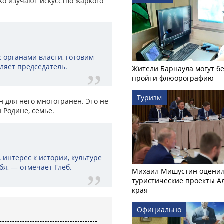
ко изучают искусство жаркого
.
 органами власти, готовим
ляет председатель.
Жители Барнаула могут бе
пройти флюорографию
Туризм
 для него многогранен. Это не
й Родине, семье.
 интерес к истории, культуре
ебя, — отмечает Глеб.
Михаил Мишустин оцени
туристические проекты А
края
Официально