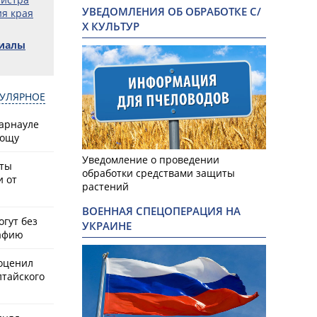
УВЕДОМЛЕНИЯ ОБ ОБРАБОТКЕ С/
ия края
Х КУЛЬТУР
риалы
УЛЯРНОЕ
Барнауле
рощу
Уведомление о проведении
сты
обработки средствами защиты
и от
растений
ВОЕННАЯ СПЕЦОПЕРАЦИЯ НА
гут без
УКРАИНЕ
афию
оценил
лтайского