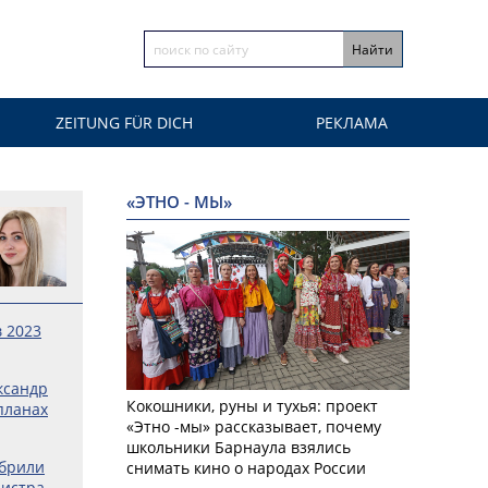
ZEITUNG FÜR DICH
РЕКЛАМА
«ЭТНО - МЫ»
 2023
ксандр
Кокошники, руны и тухья: проект
планах
«Этно -мы» рассказывает, почему
школьники Барнаула взялись
обрили
снимать кино о народах России
нистра