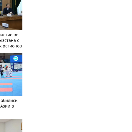
частие во
ызстана с
х регионов
робились
 Азии в