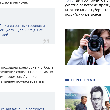
13:15
Виктор Томенко пр
уацию в регионе.
участие во встрече прези
Кыргызстана с губернато
российских регионов
. Люди из разных городов и
оицкого, Бурлы и т.д. Все
Глеб.
 проходили конкурсный отбор в
 – решение социально-значимых
ция проектов. Лучшие
ФОТОРЕПОРТАЖ
начально поучаствовать в
ю кандидатуру на должность