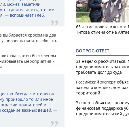
ли, может, заметили
ть в деятельность, это все-
я, — вспоминает Глеб.
65-летие полета в космос
Титова отмечают на Алта
а выбирается сроком на два
з успеваешь понять себя, что
ВОПРОС-ОТВЕТ
рших классах он был членом
анизовывать мероприятия к
За неделю рассчитаться.
м.
предприниматель законн
требовать долг до суда
Российский эксперт объя
закона о комплексном ра
территорий
ество. Всегда с интересом
му произошло то или иное
Эксперт объяснил, почем
биографии правителей и
финансовая поддержка уб
в создание важных вещей, —
предпринимательский ду